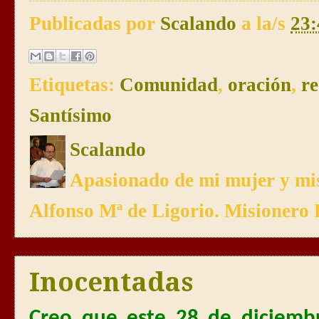
Publicadas por
Scalando
a la/s
23:
Etiquetas:
Comunidad
,
oración
,
re
Santísimo
Scalando
Apasionado de mi mujer y mis
Alfonso Mª de Ligorio. Misionero 
Inocentadas
Creo que este 28 de diciemb