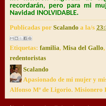
recordarán, pero para mi mu
Navidad INOLVIDABLE.
Publicadas por
Scalando
a la/s
23:
Etiquetas:
familia
,
Misa del Gallo
redentoristas
Scalando
Apasionado de mi mujer y mis
Alfonso Mª de Ligorio. Misionero 