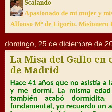
Scalando
Apasionado de mi mujer y mis
Alfonso Mª de Ligorio. Misionero 
domingo, 25 de diciembre de 2
La Misa del Gallo en 
de Madrid
Hace 41 años que no asistía a l
y me dormí. La misma edad
también acabó dormidita.
fundamental, yo recuerdo un a