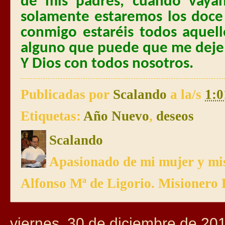
de mis padres, cuando vaya
solamente estaremos los doc
conmigo estaréis todos aquel
alguno que puede que me deje 
Y Dios con todos nosotros.
Publicadas por
Scalando
a la/s
1:0
Etiquetas:
Año Nuevo
,
deseos
Scalando
Apasionado de mi mujer y mis
Alfonso Mª de Ligorio. Misionero 
viernes, 30 de diciembre de 20