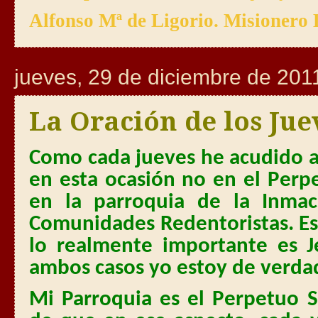
Alfonso Mª de Ligorio. Misionero 
jueves, 29 de diciembre de 201
La Oración de los Jue
Como cada jueves he acudido a 
en esta ocasión no en el Perp
en la parroquia de la Inma
Comunidades Redentoristas. E
lo realmente importante es 
ambos casos yo estoy de verdad
Mi Parroquia es el Perpetuo S