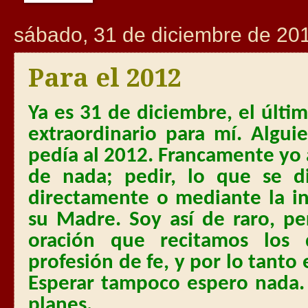
sábado, 31 de diciembre de 20
Para el 2012
Ya es 31 de diciembre, el últi
extraordinario para mí. Algu
pedía al 2012. Francamente yo
de nada; pedir, lo que se d
directamente o mediante la in
su Madre. Soy así de raro, per
oración que recitamos los
profesión de fe, y por lo tanto
Esperar tampoco espero nada.
planes.