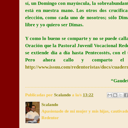
sí, un Domingo con mayúscula, la sobreabundante
está en nuestra mano. Los otros dos crucifica
elección, como cada uno de nosotros; sólo Dim
libre y yo quiero ser Dimas.
Y como lo bueno se comparte y no se puede calla
Oración que
la Pastoral
Juvenil
Vocacional Rede
se extiende día a día hasta Pentecostés, con el 
Pero ahora callo y comparto el 
http://www.issuu.com/redentoristas/docs/cuad
“Gaudet
Publicadas por
Scalando
a la/s
13:22
Scalando
Apasionado de mi mujer y mis hijas, cautivad
Redentor