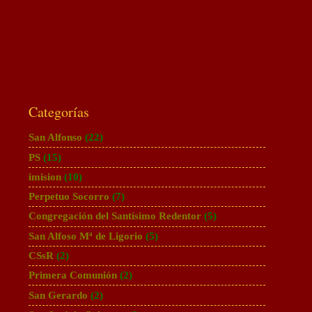
Categorías
San Alfonso
(22)
PS
(15)
imision
(10)
Perpetuo Socorro
(7)
Congregación del Santísimo Redentor
(5)
San Alfoso Mª de Ligorio
(5)
CSsR
(2)
Primera Comunión
(2)
San Gerardo
(2)