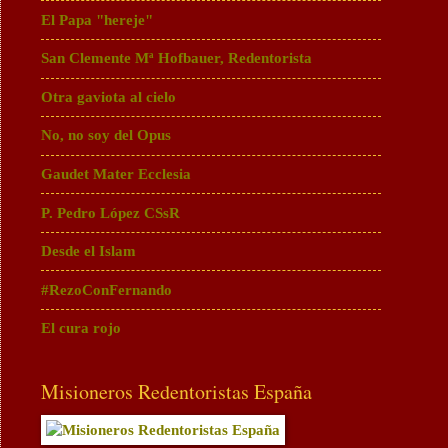
El Papa "hereje"
San Clemente Mª Hofbauer, Redentorista
Otra gaviota al cielo
No, no soy del Opus
Gaudet Mater Ecclesia
P. Pedro López CSsR
Desde el Islam
#RezoConFernando
El cura rojo
Misioneros Redentoristas España