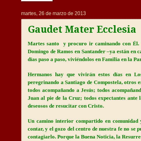
martes, 26 de marzo de 2013
Gaudet Mater Ecclesia
Martes santo
y procuro ir caminando con Él. 
Domingo de Ramos en Santander –ya están en ca
días paso a paso, viviéndolos en Familia en
la Pa
Hermanos hay que vivirán estos días en Los
peregrinando a Santiago de Compostela, otros e
todos acompañando a Jesús; todos acompañan
Juan al pie de
la Cruz
; todos expectantes ante 
deseosos de resucitar con Cristo.
Un camino interior compartido en comunidad 
contar, y el gozo del centro de nuestra fe no se pu
contagiarlo. Porque
la Buena
Noticia
,
la Resurre