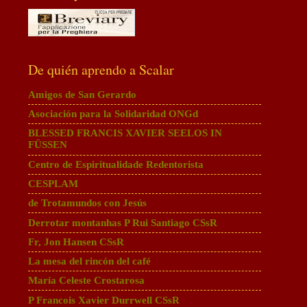
De quién aprendo a Scalar
Amigos de San Gerardo
Asociación para la Solidaridad ONGd
BLESSED FRANCIS XAVIER SEELOS IN
FÜSSEN
Centro de Espiritualidade Redentorista
CESPLAM
de Trotamundos con Jesús
Derrotar montanhas P Rui Santiago CSsR
Fr, Jon Hansen CSsR
La mesa del rincón del café
María Celeste Crostarosa
P Francois Xavier Durrwell CSsR