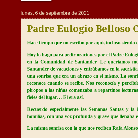
lunes, 6 de septiembre de 2021
Padre Eulogio Belloso C
Hace tiempo que no escribo por aquí, incluso siendo c
Hoy lo hago para pedir oraciones por el Padre Eulogi
en la Comunidad de Santander. Le queríamos mu
Santander de vacaciones y entrábamos en la sacristía 
una sonrisa que era un abrazo en sí mismo. La sonri
reconoce cuando se recibe. Nos reconocía y percib
piropos a las niñas comenzaba a repartinos lectura
fieles del lugar… Él era así.
Recuerdo especialmente las Semanas Santas y la 
homilías, con una voz profunda y grave que llenaba 
La misma sonrisa con la que nos reciben Rafa Alonso