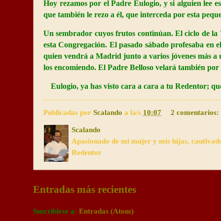
Hoy rezamos por el Padre Eulogio, y si alguien lee e
que también le rezo a él, que interceda por esta pequeñ
Un sembrador cuyos frutos continúan. El ciclo de la 
esta Congregación. El pasado sábado profesaba en e
quien vendrá a Madrid junto a varios jóvenes más a 
los encomiendo. El Padre Belloso velará también por e
Eulogio, ya has visto cara a cara a tu Redentor; que
Publicadas por
Scalando
a la/s
10:07
2 comentarios:
Scalando
Apasionado de mi mujer y mis hijas, cautivad
Redentor
Entradas más recientes
Suscribirse a:
Entradas (Atom)