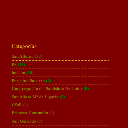
Categorías
San Alfonso
(22)
PS
(15)
imision
(10)
Perpetuo Socorro
(7)
Congregación del Santísimo Redentor
(5)
San Alfoso Mª de Ligorio
(5)
CSsR
(2)
Primera Comunión
(2)
San Gerardo
(2)