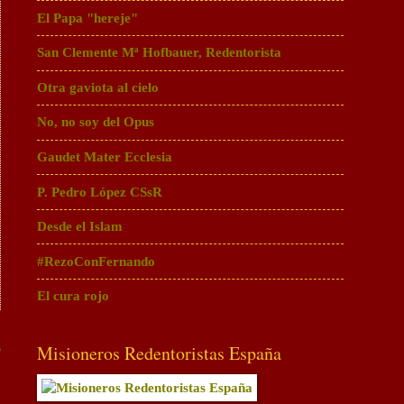
El Papa "hereje"
San Clemente Mª Hofbauer, Redentorista
Otra gaviota al cielo
No, no soy del Opus
Gaudet Mater Ecclesia
P. Pedro López CSsR
Desde el Islam
#RezoConFernando
El cura rojo
s
Misioneros Redentoristas España