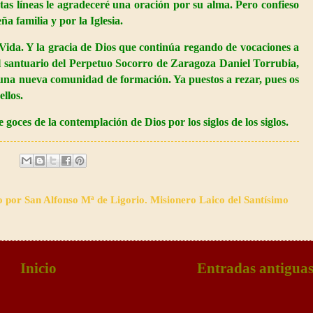
stas líneas le agradeceré una oración por su alma. Pero confieso
a familia y por la Iglesia.
Vida. Y la gracia de Dios que continúa regando de vocaciones a
l santuario del Perpetuo Socorro de Zaragoza Daniel Torrubia,
una nueva comunidad de formación. Ya puestos a rezar, pues os
llos.
 goces de la contemplación de Dios por los siglos de los siglos.
o por San Alfonso Mª de Ligorio. Misionero Laico del Santísimo
Inicio
Entradas antigua