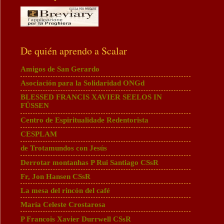
De quién aprendo a Scalar
Amigos de San Gerardo
Asociación para la Solidaridad ONGd
BLESSED FRANCIS XAVIER SEELOS IN
FÜSSEN
Centro de Espiritualidade Redentorista
CESPLAM
de Trotamundos con Jesús
Derrotar montanhas P Rui Santiago CSsR
Fr, Jon Hansen CSsR
La mesa del rincón del café
María Celeste Crostarosa
P Francois Xavier Durrwell CSsR