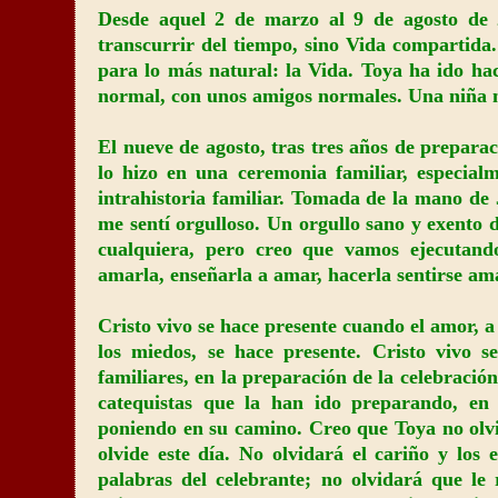
Desde aquel 2 de marzo al 9 de agosto de
transcurrir del tiempo, sino Vida compartida
para lo más natural: la Vida. Toya ha ido h
normal, con unos amigos normales. Una niña 
El nueve de agosto, tras tres años de prepara
lo hizo en una ceremonia familiar, especial
intrahistoria familiar. Tomada de la mano de 
me sentí orgulloso. Un orgullo sano y exento
cualquiera, pero creo que vamos ejecutan
amarla, enseñarla a amar, hacerla sentirse a
Cristo vivo se hace presente cuando el amor, a 
los miedos, se hace presente. Cristo vivo s
familiares, en la preparación de la celebració
catequistas que la han ido preparando, en
poniendo en su camino. Creo que Toya no olvid
olvide este día. No olvidará el cariño y los 
palabras del celebrante; no olvidará que l