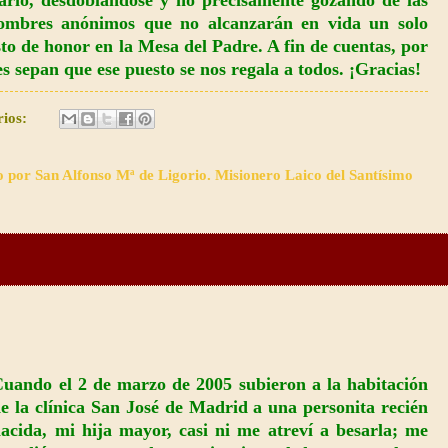
iario, desdoblándose y no precisamente gozando de las
ombres anónimos que no alcanzarán en vida un solo
o de honor en la Mesa del Padre. A fin de cuentas, por
es sepan que ese puesto se nos regala a todos. ¡Gracias!
rios:
o por San Alfonso Mª de Ligorio. Misionero Laico del Santísimo
uando el 2 de marzo de 2005 subieron a la habitación
e la clínica San José de Madrid a una personita recién
acida, mi hija mayor, casi ni me atreví a besarla; me