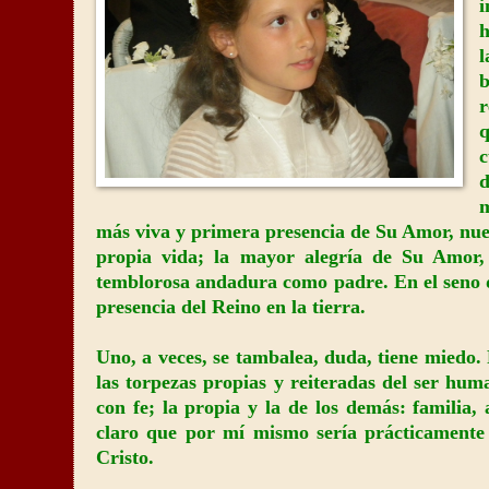
i
h
l
b
r
q
c
d
m
más viva y primera presencia de Su Amor, nues
propia vida; la mayor alegría de Su Amor,
temblorosa andadura como padre. En el seno d
presencia del Reino en la tierra.
Uno, a veces, se tambalea, duda, tiene miedo.
las torpezas propias y reiteradas del ser hu
con fe; la propia y la de los demás: famili
claro que por mí mismo sería prácticamente
Cristo.