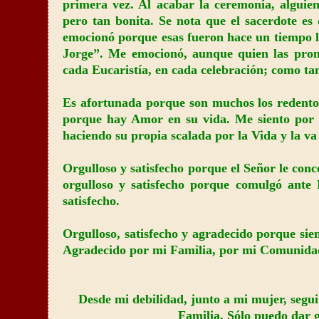
primera vez. Al acabar la ceremonia, algui
pero tan bonita. Se nota que el sacerdote es 
emocionó porque esas fueron hace un tiempo la
Jorge”. Me emocionó, aunque quien las pron
cada Eucaristía, en cada celebración; como tan
Es afortunada porque son muchos los redentor
porque hay Amor en su vida. Me siento por e
haciendo su propia scalada por la Vida y la va
Orgulloso y satisfecho porque el Señor le con
orgulloso y satisfecho porque comulgó ante 
satisfecho.
Orgulloso, satisfecho y agradecido porque si
Agradecido por mi Familia, por mi Comunidad
Desde mi debilidad, junto a mi mujer, segu
Familia. Sólo puedo dar g