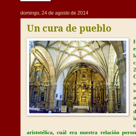
domingo, 24 de agosto de 2014
Un cura de pueblo
e
c
s
i
aristotélica, cuál era nuestra relación per