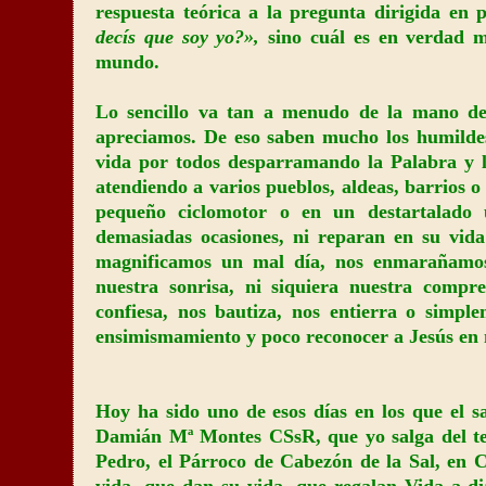
respuesta teórica a la pregunta dirigida en
decís que soy yo?»,
sino cuál es en verdad m
mundo.
Lo sencillo va tan a menudo de la mano de 
apreciamos. De eso saben mucho los humilde
vida por todos desparramando la Palabra y l
atendiendo a varios pueblos, aldeas, barrios 
pequeño ciclomotor o en un destartalado ut
demasiadas ocasiones, ni reparan en su vida
magnificamos un mal día, nos enmarañamos 
nuestra sonrisa, ni siquiera nuestra compr
confiesa, nos bautiza, nos entierra o simp
ensimismamiento y poco reconocer a Jesús en 
Hoy ha sido uno de esos días en los que el 
Damián Mª Montes CSsR, que yo salga del te
Pedro, el Párroco de Cabezón de la Sal, en C