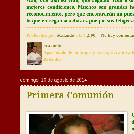
vida, que dan su vida, que regalan Vida a d
mejores condiciones. Muchos son grandes h
reconocimiento, pero que encontrarán un puest
lo que entregan sus días es porque sus feligres
Publicadas por
Scalando
a la/s
2:00
No hay comenta
Scalando
Apasionado de mi mujer y mis hijas, cautivad
Redentor
domingo, 10 de agosto de 2014
Primera Comunión
C
d
n