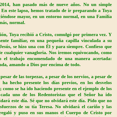
 2014, han pasado más de nueve años. No un simple
. En este lapso, hemos tratado de ir preparando a Toya
aciéndose mayor, en un entorno normal, en una Familia
más, normal.
ción, Toya recibió a Cristo, comulgó por primera vez. Y
mente familiar, en una pequeña capilla vinculada a su
Jesús, se hizo una con Él y para siempre. Confieso que
 de cualquier vanagloria. Nos iremos equivocando, como
do el trabajo encomendado de una manera acertada:
mada, amando a Dios por encima de todo.
pesar de las torpezas, a pesar de los nervios, a pesar de
e ha hecho presente los días previos, en los desvelos
n; como se ha ido haciendo presente en el ejemplo de los
 cada uno de los Redentoristas que el Señor ha ido
ará este día. Sé que no olvidará este día. Pido que no
esfuerzos de su tía Teresa. No olvidará el cariño y las
e regaló y puso en sus manos el Cuerpo de Cristo por