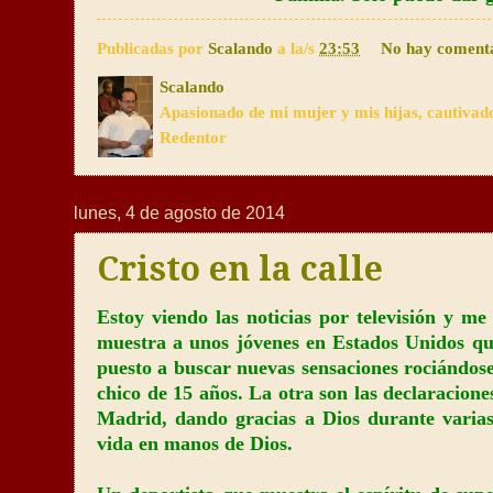
Publicadas por
Scalando
a la/s
23:53
No hay coment
Scalando
Apasionado de mi mujer y mis hijas, cautivad
Redentor
lunes, 4 de agosto de 2014
Cristo en la calle
Estoy viendo las noticias por televisión y me
muestra a unos jóvenes en Estados Unidos que,
puesto a buscar nuevas sensaciones rociándos
chico de 15 años. La otra son las declaracione
Madrid, dando gracias a Dios durante varias
vida en manos de Dios.