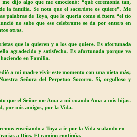
en me dijo algo que me emocionó: “qué ceremonia tan,
de la familia. Se nota que el sacerdote os quiere”. Me
s palabras de Toya, que le quería como si fuera “el tío
unció no sabe que ese celebrante se da por entero en
tos otros.
istas que la quieren y a los que quiere. Es afortunada
llo agradecido y satisfecho. Es afortunada porque va
 haciendo en Familia.
cedió a mi madre vivir este momento con una nieta más;
Nuestra Señora del Perpetuo Socorro. Sí, orgulloso y
ento que el Señor me Ama a mí cuando Ama a mis hijas.
, por mis amigos, por la Vida.
iremos enseñando a Toya a ir por la Vida scalando en
racias a Dios. El camino continúa.