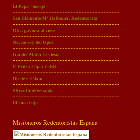
El Papa "hereje"
San Clemente Mª Hofbauer, Redentorista
Otra gaviota al cielo
No, no soy del Opus
Gaudet Mater Ecclesia
P. Pedro López CSsR
Desde el Islam
#RezoConFernando
El cura rojo
Misioneros Redentoristas España