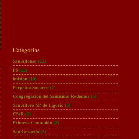
Categorías
San Alfonso
(22)
PS
(15)
imision
(10)
Perpetuo Socorro
(7)
Congregación del Santísimo Redentor
(5)
San Alfoso Mª de Ligorio
(5)
CSsR
(2)
Primera Comunión
(2)
San Gerardo
(2)