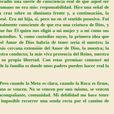
nvadió una suerte de consciencia real de que aquel ser
umano no era mío: responsabilidad. Hice una señal de
a cruz sobre su diminuta frente y, a continuación, la
esé. Era mi hija, sí, pero no en el sentido posesivo. Fui
ealmente consciente de que era una criatura de Dios, y
ue fue Él quien nos eligió a mi mujer y a mí como sus
ustodios. Y, como custodios suyos, la primera idea que
el Amor de Dios habría de tener sería el nuestro; la
ás cercana extensión del Amor de Dios, la nuestra; la
tra conducta; la más viva presencia del Reino, nuestra
 su propia libertad. Con estas premisas comencé mi
e la familia es donde unos padres pueden hacer real la
 Pero cuando la Meta es clara, cuando la Roca es firme,
mano se vencen. No se vencen por uno mismo, se vencen
a, acompañante, comunidad. Mi debilidad me hace tener
 imposible recorrer una senda recta por el camino de