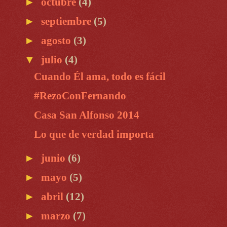
►
octubre
(4)
►
septiembre
(5)
►
agosto
(3)
▼
julio
(4)
Cuando Él ama, todo es fácil
#RezoConFernando
Casa San Alfonso 2014
Lo que de verdad importa
►
junio
(6)
►
mayo
(5)
►
abril
(12)
►
marzo
(7)