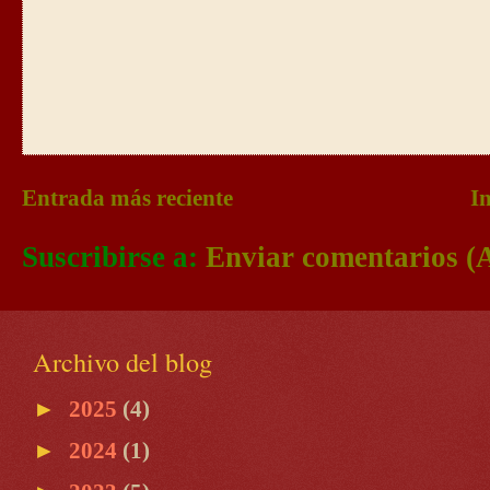
Entrada más reciente
In
Suscribirse a:
Enviar comentarios (
Archivo del blog
►
2025
(4)
►
2024
(1)