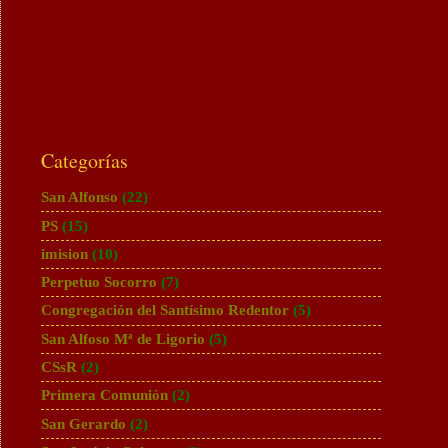
Categorías
San Alfonso
(22)
PS
(15)
imision
(10)
Perpetuo Socorro
(7)
Congregación del Santísimo Redentor
(5)
San Alfoso Mª de Ligorio
(5)
CSsR
(2)
Primera Comunión
(2)
San Gerardo
(2)