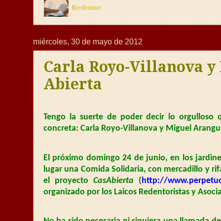
Redentor
miércoles, 30 de mayo de 2012
Carla Royo-Villanova y
Abierta
Tengo la suerte de poder decir lo orgullos
concreta: Carla Royo-Villanova y Miguel Arangu
El próximo domingo 24 de junio, en los jardin
lugar una Comida Solidaria, con mercadillo y ri
el proyecto
CasAbierta
(
http://www.perpetuo
organizado por los Laicos Redentoristas y Asoci