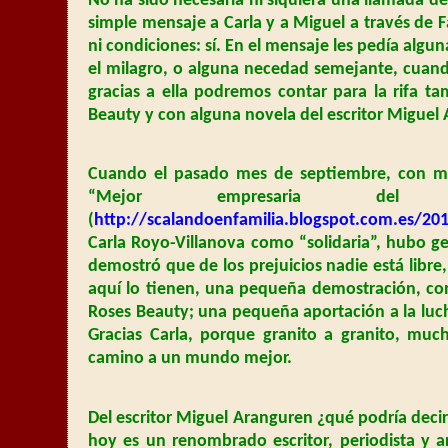
No ha sido necesaria ni siquiera una llamada de
simple mensaje a Carla y a Miguel a través de F
ni condiciones: sí. En el mensaje les pedía algu
el milagro, o alguna necedad semejante, cuando
gracias a ella podremos contar para la rifa t
Beauty y con alguna novela del escritor Miguel
Cuando el pasado mes de septiembre, con mo
“Mejor empresaria del
(
http://scalandoenfamilia.blogspot.com.es/20
Carla Royo-Villanova como “solidaria”, hubo g
demostró que de los prejuicios nadie está libre
aquí lo tienen, una pequeña demostración, con
Roses Beauty; una pequeña aportación a la luch
Gracias Carla, porque granito a granito, muc
camino a un mundo mejor.
Del escritor Miguel Aranguren ¿qué podría deci
hoy es un renombrado escritor, periodista y art