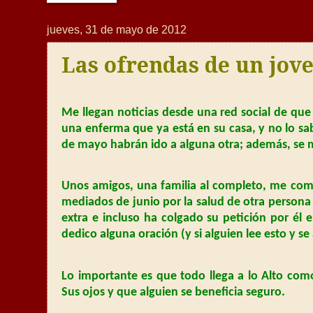
jueves, 31 de mayo de 2012
Las ofrendas de un jov
Me llegan noticias desde una red social de que
una enferma que ya está en su casa, y no lo sa
de mayo habrán ido a alguna otra; además, se m
Unos amigos, una familia al completo, me come
mediados de junio por la salud de otra persona 
extra e incluso ha colgado su petición por él
dedico alguna oración (y si alguien lee esto y 
Lo importante es que todo llega a lo Alto com
Sus ojos y que alguien se beneficia seguro.