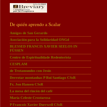
De quién aprendo a Scalar
Amigos de San Gerardo
Asociación para la Solidaridad ONGd
BLESSED FRANCIS XAVIER SEELOS IN
FÜSSEN
Centro de Espiritualidade Redentorista
CESPLAM
de Trotamundos con Jesús
Derrotar montanhas P Rui Santiago CSsR
Fr, Jon Hansen CSsR
La mesa del rincón del café
María Celeste Crostarosa
P Francois Xavier Durrwell CSsR