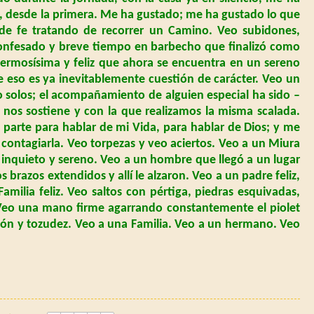
g, desde la primera. Me ha gustado; me ha gustado lo que
 de fe tratando de recorrer un Camino. Veo subidones,
confesado y breve tiempo en barbecho que finalizó como
 hermosísima y feliz que ahora se encuentra en un sereno
eso es ya inevitablemente cuestión de carácter. Veo un
o solos; el acompañamiento de alguien especial ha sido –
os sostiene y con la que realizamos la misma scalada.
 parte para hablar de mi Vida, para hablar de Dios; y me
contagiarla. Veo torpezas y veo aciertos. Veo a un Miura
 inquieto y sereno. Veo a un hombre que llegó a un lugar
brazos extendidos y allí le alzaron. Veo a un padre feliz,
Familia feliz. Veo saltos con pértiga, piedras esquivadas,
Veo una mano firme agarrando constantemente el piolet
usión y tozudez. Veo a una Familia. Veo a un hermano. Veo