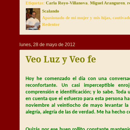
Etiquetas:
Carla Royo-Villanova
,
Miguel Aranguren
,
r
Scalando
Apasionado de mi mujer y mis hijas, cautivad
Redentor
lunes, 28 de mayo de 2012
Veo Luz y Veo fe
Hoy he comenzado el día con una conversaci
reconfortante. Un casi imperceptible enro
comprensión e identificación; y lo sabe. Toda 
en cuenta que el esfuerzo para esta persona ha
noviembre al veintiocho de mayo levantar la
alegría, alegría de las de verdad. Me ha hecho 
Quizás por ese buen rollito constante mantenid