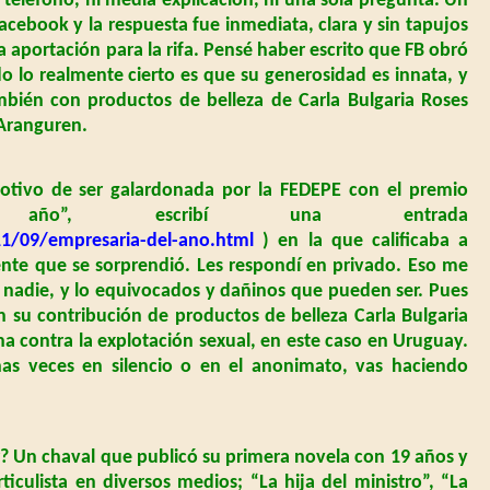
 teléfono, ni media explicación, ni una sola pregunta. Un
acebook y la respuesta fue inmediata, clara y sin tapujos
na aportación para la rifa. Pensé haber escrito que FB obró
 lo realmente cierto es que su generosidad es innata, y
ambién con productos de belleza de Carla Bulgaria Roses
 Aranguren.
tivo de ser galardonada por la FEDEPE con el premio
 año”, escribí una entrada
11/09/empresaria-del-ano.html
) en la que calificaba a
ente que se sorprendió. Les respondí en privado. Eso me
, nadie, y lo equivocados y dañinos que pueden ser. Pues
 su contribución de productos de belleza Carla Bulgaria
a contra la explotación sexual, en este caso en Uruguay.
has veces en silencio o en el anonimato, vas haciendo
r? Un chaval que publicó su primera novela con 19 años y
iculista en diversos medios; “La hija del ministro”, “La