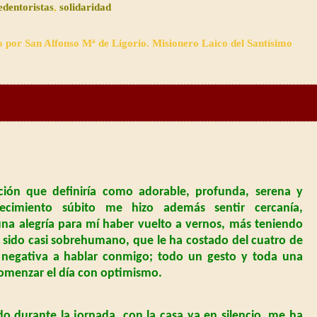
edentoristas
,
solidaridad
o por San Alfonso Mª de Ligorio. Misionero Laico del Santísimo
ón que definiría como adorable, profunda, serena y
jecimiento súbito me hizo además sentir cercanía,
una alegría para mí haber vuelto a vernos, más teniendo
 sido casi sobrehumano, que le ha costado del cuatro de
 negativa a hablar conmigo; todo un gesto y toda una
comenzar el día con optimismo.
o durante la jornada, con la casa ya en silencio, me ha