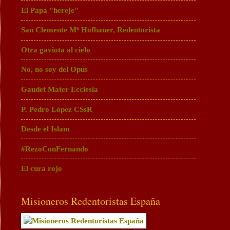
El Papa "hereje"
San Clemente Mª Hofbauer, Redentorista
Otra gaviota al cielo
No, no soy del Opus
Gaudet Mater Ecclesia
P. Pedro López CSsR
Desde el Islam
#RezoConFernando
El cura rojo
Misioneros Redentoristas España