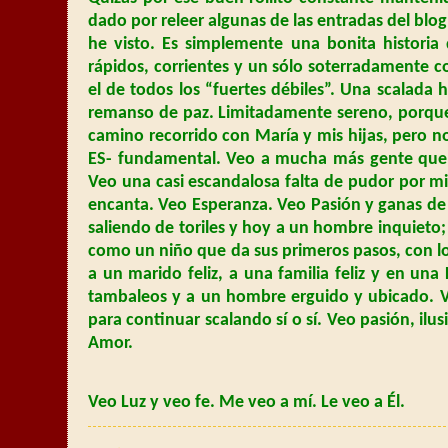
dado por releer algunas de las entradas del blo
he visto. Es simplemente una bonita historia
rápidos, corrientes y un sólo soterradamente 
el de todos los “fuertes débiles”. Una scalada
remanso de paz. Limitadamente sereno, porque 
camino recorrido con María y mis hijas, pero n
ES- fundamental. Veo a mucha más gente que n
Veo una casi escandalosa falta de pudor por mi
encanta. Veo Esperanza. Veo Pasión y ganas de 
saliendo de toriles y hoy a un hombre inquieto;
como un niño que da sus primeros pasos, con los 
a un marido feliz, a una familia feliz y en una 
tambaleos y a un hombre erguido y ubicado. 
para continuar scalando sí o sí. Veo pasión, il
Amor.
Veo Luz y veo fe. Me veo a mí. Le veo a Él.