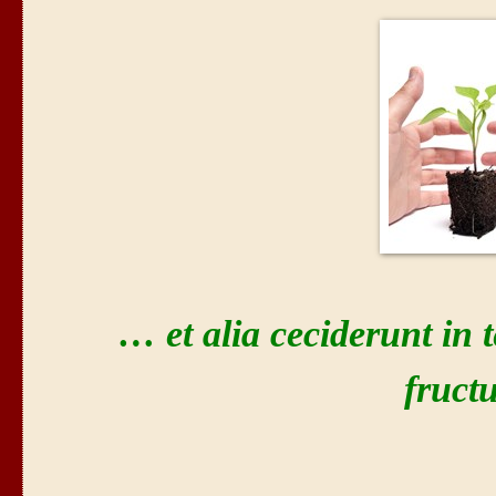
… et alia ceciderunt in
fruct