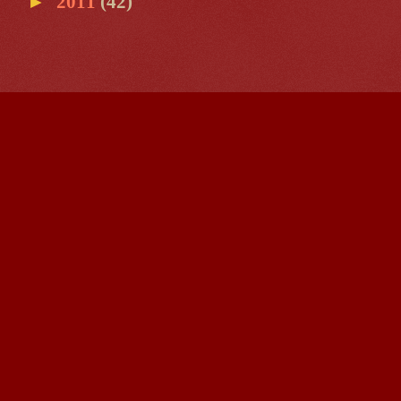
►
2011
(42)