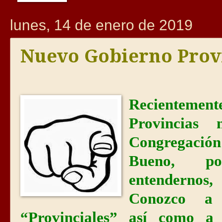
lunes, 14 de enero de 2019
Nuevo Gobierno Provi
Recientement
Provincias
Congregació
Bueno, po
entendernos,
Conozco a
“Provinciales” así como a 