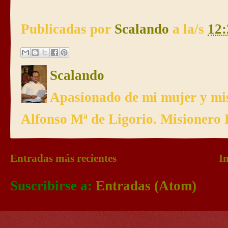
Publicadas por
Scalando
a la/s
12:
Scalando
Apasionado de mi mujer y mis
Alfonso Mª de Ligorio. Misionero 
Entradas más recientes
In
Suscribirse a:
Entradas (Atom)