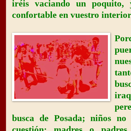
iréis vaciando un poquito,
confortable en vuestro interior
Por
pue
nue
tan
bus
ir
per
busca de Posada; niños no 
cuestión; madres o padres