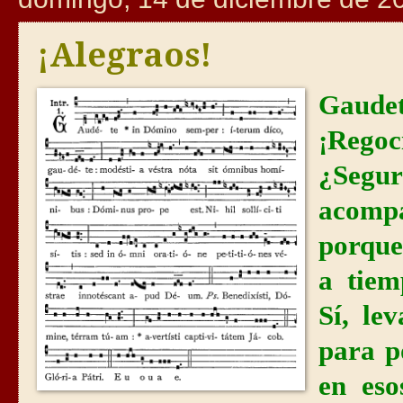
¡Alegraos!
Gaud
¡Rego
¿Segu
acomp
porque
a tiem
Sí, le
para p
en eso