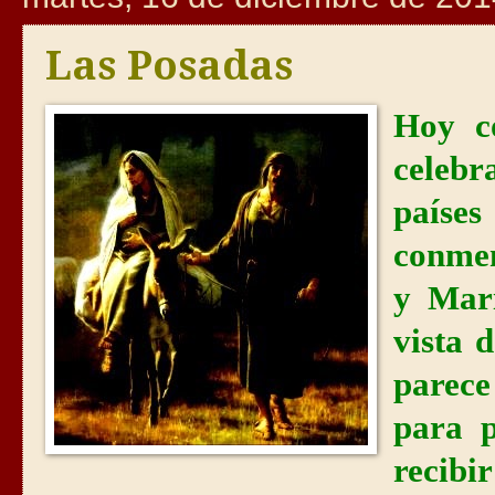
Las Posadas
Hoy c
celeb
paíse
conmem
y Marí
vista 
parece
para p
recib