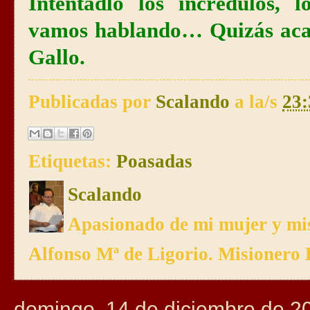
Intentadlo los incrédulos, l
vamos hablando… Quizás acab
Gallo.
Publicadas por
Scalando
a la/s
23:
Etiquetas:
Poasadas
Scalando
Apasionado de mi mujer y mis
Alfonso Mª de Ligorio. Misionero 
domingo, 14 de diciembre de 2