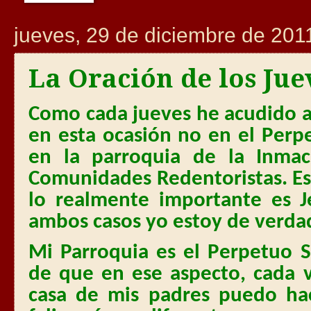
jueves, 29 de diciembre de 201
La Oración de los Jue
Como cada jueves he acudido a 
en esta ocasión no en el Perp
en la parroquia de la Inma
Comunidades Redentoristas. E
lo realmente importante es 
ambos casos yo estoy de verdad
Mi Parroquia es el Perpetuo S
de que en ese aspecto, cada 
casa de mis padres puedo hac