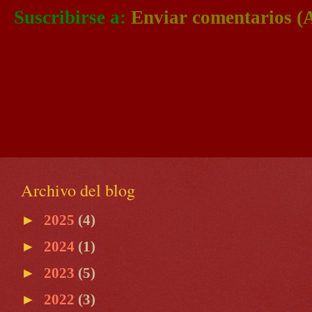
Suscribirse a:
Enviar comentarios (
Archivo del blog
►
2025
(4)
►
2024
(1)
►
2023
(5)
►
2022
(3)