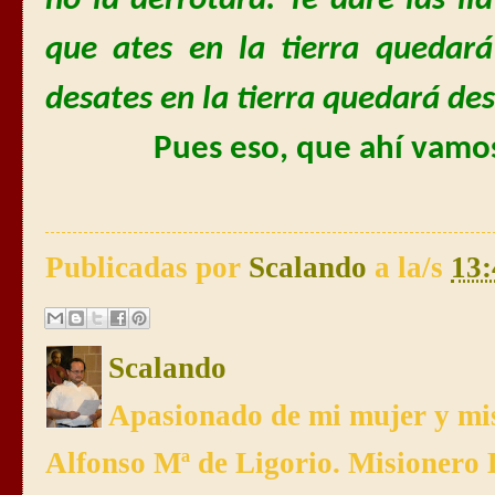
no la derrotará. Te daré las lla
que ates en la tierra quedará
desates en la tierra quedará des
Pues eso, que ahí vamos
Publicadas por
Scalando
a la/s
13:
Scalando
Apasionado de mi mujer y mis
Alfonso Mª de Ligorio. Misionero 