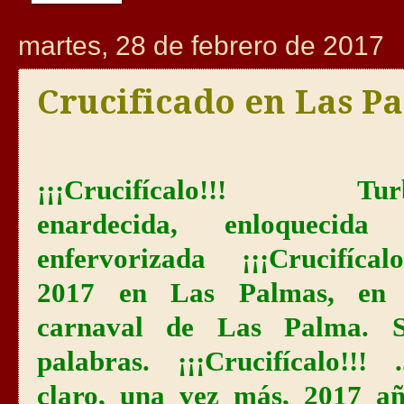
martes, 28 de febrero de 2017
Crucificado en Las P
¡¡¡Crucifícalo!!! Tur
enardecida, enloquecida
enfervorizada ¡¡¡Crucifícalo
2017 en Las Palmas, en 
carnaval de Las Palma. S
palabras. ¡¡¡Crucifícalo!!! .
claro, una vez más, 2017 añ