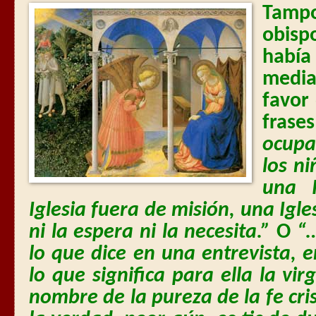
Tamp
obisp
había
media
favor 
fras
ocupa
los ni
una I
Iglesia fuera de misión, una Igl
ni la espera ni la necesita.”
O
“…
lo que dice en una entrevista, e
lo que significa para ella la vi
nombre de la pureza de la fe cri