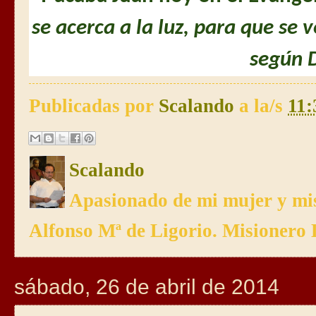
se acerca a la luz, para que se 
según 
Publicadas por
Scalando
a la/s
11:
Scalando
Apasionado de mi mujer y mis
Alfonso Mª de Ligorio. Misionero 
sábado, 26 de abril de 2014