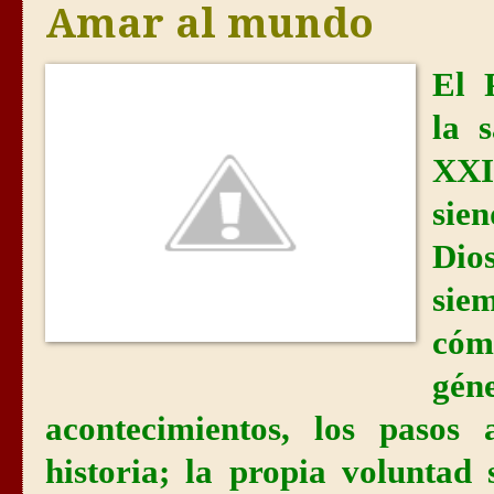
Amar al mundo
El 
la 
XXI
sie
Dio
sie
cóm
gé
acontecimientos, los pasos
historia; la propia volunta