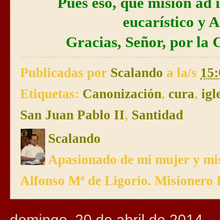
Pues eso, que misión ad i
eucarístico y 
Gracias, Señor, por la 
Publicadas por
Scalando
a la/s
15:
Etiquetas:
Canonización
,
cura
,
igl
San Juan Pablo II
,
Santidad
Scalando
Apasionado de mi mujer y mis
Alfonso Mª de Ligorio. Misionero 
domingo, 20 de abril de 2014