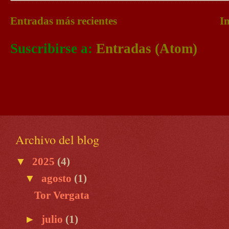
Entradas más recientes
In
Suscribirse a:
Entradas (Atom)
Archivo del blog
▼
2025
(4)
▼
agosto
(1)
Tor Vergata
►
julio
(1)