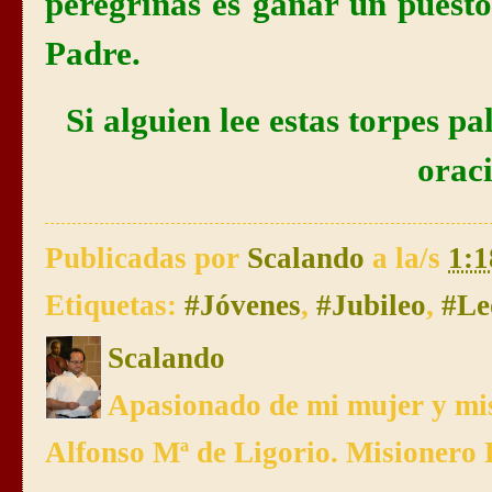
peregrinas es ganar un puesto
Padre.
Si alguien lee estas torpes pa
orac
Publicadas por
Scalando
a la/s
1:1
Etiquetas:
#Jóvenes
,
#Jubileo
,
#Le
Scalando
Apasionado de mi mujer y mis
Alfonso Mª de Ligorio. Misionero 