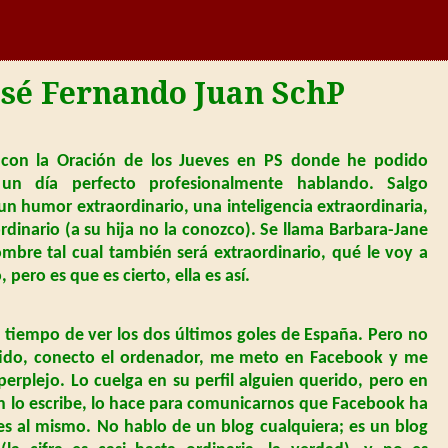
José Fernando Juan SchP
con la Oración de los Jueves en PS donde he podido
un día perfecto profesionalmente hablando. Salgo
 humor extraordinario, una inteligencia extraordinaria,
rdinario (a su hija no la conozco). Se llama Barbara-Jane
bre tal cual también será extraordinario, qué le voy a
 pero es que es cierto, ella es así.
 tiempo de ver los dos últimos goles de España. Pero no
rtido, conecto el ordenador, me meto en Facebook y me
plejo. Lo cuelga en su perfil alguien querido, pero en
en lo escribe, lo hace para comunicarnos que Facebook ha
es al mismo. No hablo de un blog cualquiera; es un blog