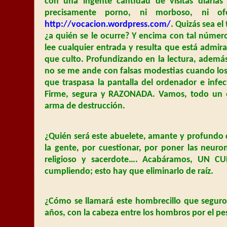
con una ingente cantidad de visitas diarias 
precisamente porno, ni morboso, ni o
http://vocacion.wordpress.com/
. Quizás sea e
¿a quién se le ocurre? Y encima con tal número 
lee cualquier entrada y resulta que está admir
que culto. Profundizando en la lectura, además 
no se me ande con falsas modestias cuando los d
que traspasa la pantalla del ordenador e infe
Firme, segura y RAZONADA. Vamos, todo un e
arma de destrucción.
¿Quién será este abuelete, amante y profundo co
la gente, por cuestionar, por poner las neur
religioso y sacerdote…. Acabáramos, UN CUR
cumpliendo; esto hay que eliminarlo de raíz.
¿Cómo se llamará este hombrecillo que seguro
años, con la cabeza entre los hombros por el p