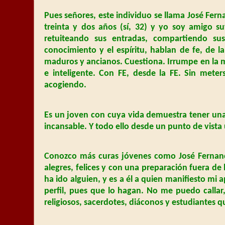
Pues señores, este individuo se llama José Fern
treinta y dos años (sí, 32) y yo soy amigo 
retuiteando sus entradas, compartiendo sus
conocimiento y el espíritu, hablan de fe, de la
maduros y ancianos. Cuestiona. Irrumpe en la m
e inteligente. Con FE, desde la FE. Sin mete
acogiendo.
Es un joven con cuya vida demuestra tener una 
incansable. Y todo ello desde un punto de vista 
Conozco más curas jóvenes como José Fernando
alegres, felices y con una preparación fuera de
ha ido alguien, y es a él a quien manifiesto mi 
perfil, pues que lo hagan. No me puedo callar,
religiosos, sacerdotes, diáconos y estudiantes 