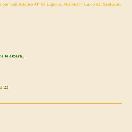
o por San Alfonso Mª de Ligorio. Misionero Laico del Santísimo
e te espera...
11:23