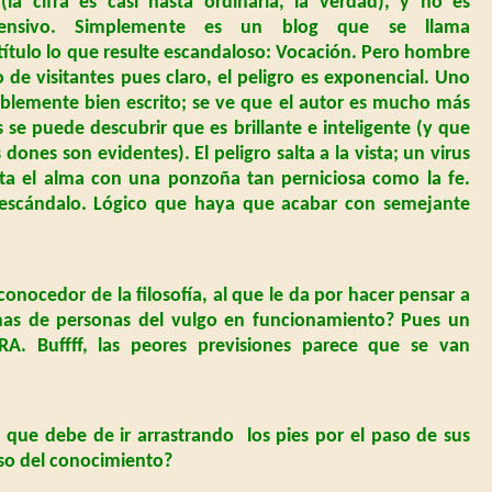
(la cifra es casi hasta ordinaria, la verdad), y no es
fensivo. Simplemente es un blog que se llama
l título lo que resulte escandaloso: Vocación. Pero hombre
de visitantes pues claro, el peligro es exponencial. Uno
ablemente bien escrito; se ve que el autor es mucho más
se puede descubrir que es brillante e inteligente (y que
ones son evidentes). El peligro salta a la vista; un virus
cta el alma con una ponzoña tan perniciosa como la fe.
scándalo. Lógico que haya que acabar con semejante
nocedor de la filosofía, al que le da por hacer pensar a
onas de personas del vulgo en funcionamiento? Pues un
A. Buffff, las peores previsiones parece que se van
 que debe de ir arrastrando
los pies por el paso de sus
eso del conocimiento?