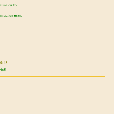
muro de fb.
a muchos mas.
20:43
lo!!