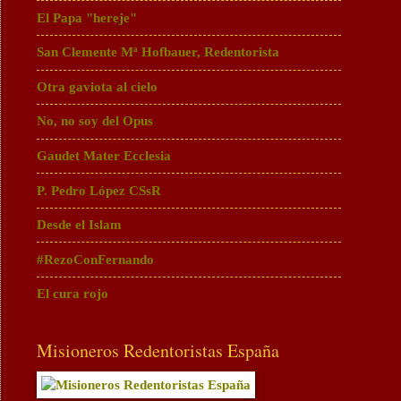
El Papa "hereje"
San Clemente Mª Hofbauer, Redentorista
Otra gaviota al cielo
No, no soy del Opus
Gaudet Mater Ecclesia
P. Pedro López CSsR
Desde el Islam
#RezoConFernando
El cura rojo
Misioneros Redentoristas España