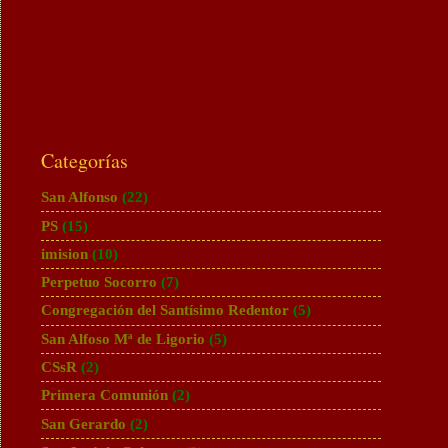
Categorías
San Alfonso
(22)
PS
(15)
imision
(10)
Perpetuo Socorro
(7)
Congregación del Santísimo Redentor
(5)
San Alfoso Mª de Ligorio
(5)
CSsR
(2)
Primera Comunión
(2)
San Gerardo
(2)