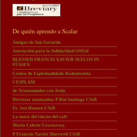
De quién aprendo a Scalar
Amigos de San Gerardo
Asociación para la Solidaridad ONGd
BLESSED FRANCIS XAVIER SEELOS IN
FÜSSEN
Centro de Espiritualidade Redentorista
CESPLAM
de Trotamundos con Jesús
Derrotar montanhas P Rui Santiago CSsR
Fr, Jon Hansen CSsR
La mesa del rincón del café
María Celeste Crostarosa
P Francois Xavier Durrwell CSsR