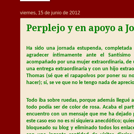
viernes, 15 de junio de 2012
Perplejo y en apoyo a 
Ha sido una jornada estupenda, completada 
agradecer íntimamente ante el Santísimo 
acompañado por una mujer extraordinaria, de un
una entrega extraordinaria y con un hijo extrao
Thomas (sé que el rapapolvos por poner su nom
hacer); sí, se ve que no le tengo nada de aprecio,
Todo iba sobre ruedas, porque además llegué a
todo podía ser de color de rosa. Acaba el pa
encuentro con un mensaje que me ha dejado per
este caso eso no es ni siquiera anecdótico; qui
bloqueado su blog y eliminado todos los enlac