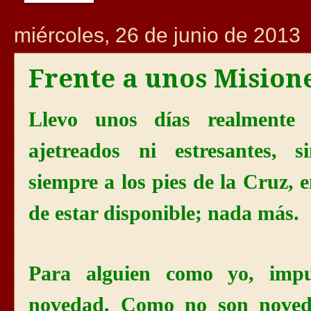
miércoles, 26 de junio de 2013
Frente a unos Mision
Llevo unos días realmente 
ajetreados ni estresantes, 
siempre a los pies de
la Cruz
, 
de estar disponible; nada más.
Para alguien como yo, impu
novedad. Como no son noveda