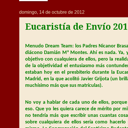
domingo, 14 de octubre de 2012
Eucaristía de Envío 20
Menudo Dream Team: los Padres Nicanor Brasa,
diácono Damián Mª Montes. Ahí es nada. Ya, y
objetivo con cualquiera de ellos, pero la real
de la objetividad el entusiasmo más contunden
estaban hoy en el presbiterio durante la Euca
Madrid, en la que acolitó Javier Grijota (un bri
muchísimo más que sus matrículas).
No voy a hablar de cada uno de ellos, porque
eso. Que yo les quiera carece de mérito por mi
no tendría más que escribir unas cuantas cosas
sobre cualquiera de ellos sería como hacerlo