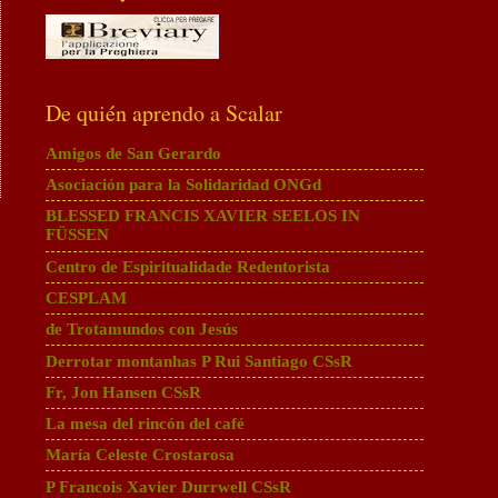
De quién aprendo a Scalar
Amigos de San Gerardo
Asociación para la Solidaridad ONGd
BLESSED FRANCIS XAVIER SEELOS IN
FÜSSEN
a
Centro de Espiritualidade Redentorista
CESPLAM
de Trotamundos con Jesús
Derrotar montanhas P Rui Santiago CSsR
Fr, Jon Hansen CSsR
La mesa del rincón del café
María Celeste Crostarosa
P Francois Xavier Durrwell CSsR