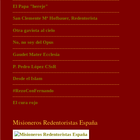
El Papa "hereje"
San Clemente Mª Hofbauer, Redentorista
Otra gaviota al cielo
No, no soy del Opus
Gaudet Mater Ecclesia
P. Pedro López CSsR
Desde el Islam
#RezoConFernando
El cura rojo
Misioneros Redentoristas España