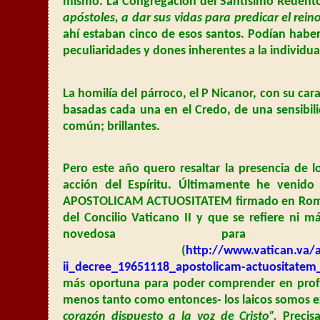
mismo. La Congregación del Santísimo Redent
apóstoles, a dar sus vidas para predicar el rein
ahí estaban cinco de esos santos. Podían haber 
peculiaridades y dones inherentes a la individua
La homilía del párroco, el P Nicanor, con su ca
basadas cada una en el Credo, de una sensibili
común; brillantes.
Pero este año quero resaltar la presencia de lo
acción del Espíritu. Últimamente he venido
APOSTOLICAM ACTUOSITATEM firmado en Roma p
del Concilio Vaticano II y que se refiere ni m
novedosa par
(
http://www.vatican.va/a
ii_decree_19651118_apostolicam-actuositatem
más oportuna para poder comprender en prof
menos tanto como entonces- los laicos somos 
corazón dispuesto a la voz de Cristo”.
Precis