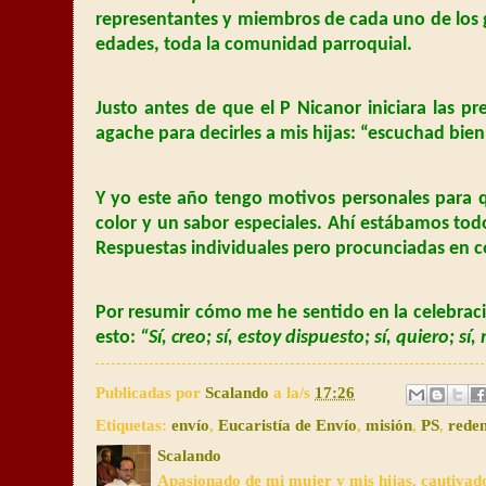
representantes y miembros de cada uno de los gr
edades, toda la comunidad parroquial.
Justo antes de que el P Nicanor iniciara las p
agache para decirles a mis hijas: “escuchad bien
Y yo este año tengo motivos personales para q
color y un sabor especiales. Ahí estábamos tod
Respuestas individuales pero procunciadas en c
Por resumir cómo me he sentido en la celebraci
esto:
“Sí, creo; sí, estoy dispuesto; sí, quiero; 
Publicadas por
Scalando
a la/s
17:26
Etiquetas:
envío
,
Eucaristía de Envío
,
misión
,
PS
,
reden
Scalando
Apasionado de mi mujer y mis hijas, cautivad