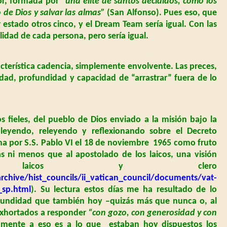
or, formada por
“una élite de santos decididos, como los
o de Dios y salvar las almas”
(San Alfonso). Pues eso, que
estado otros cinco, y el Dream Team sería igual. Con las
lidad de cada persona, pero sería igual.
racterística cadencia, simplemente envolvente. Las preces,
dad, profundidad y capacidad de “arrastrar” fuera de lo
s fieles, del pueblo de Dios enviado a la misión bajo la
 leyendo, releyendo y reflexionando sobre el Decreto
or S.S. Pablo VI el 18 de noviembre
1965 como fruto
ás ni menos que al apostolado de los laicos, una visión
a laicos y clero
rchive/hist_councils/ii_vatican_council/documents/vat-
_sp.html
). Su lectura estos días me ha resultado de lo
undidad que también hoy –quizás más que nunca o, al
exhortados a responder
“con gozo, con generosidad y con
amente a eso es a lo que
estaban hoy dispuestos los