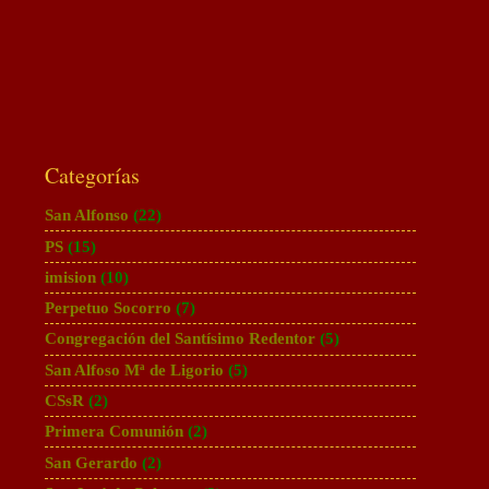
Categorías
San Alfonso
(22)
PS
(15)
imision
(10)
Perpetuo Socorro
(7)
Congregación del Santísimo Redentor
(5)
San Alfoso Mª de Ligorio
(5)
CSsR
(2)
Primera Comunión
(2)
San Gerardo
(2)