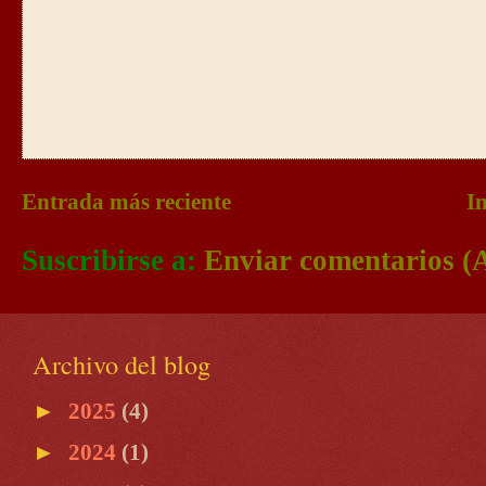
Entrada más reciente
In
Suscribirse a:
Enviar comentarios (
Archivo del blog
►
2025
(4)
►
2024
(1)