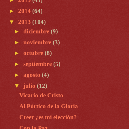
►
2014
(64)
▼
2013
(104)
►
diciembre
(9)
►
noviembre
(3)
►
octubre
(8)
►
septiembre
(5)
►
agosto
(4)
▼
julio
(12)
Vicario de Cristo
Al Pórtico de la Gloria
Creer ¿es mi elección?
Con la Paz...