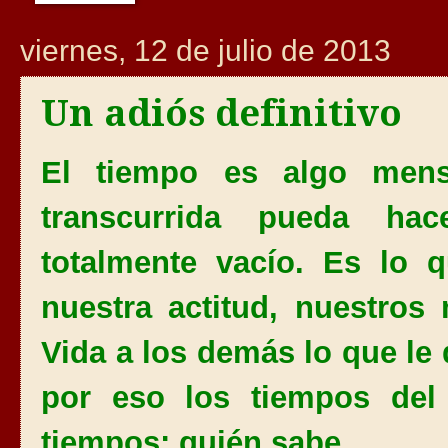
viernes, 12 de julio de 2013
Un adiós definitivo
El tiempo es algo mens
transcurrida pueda ha
totalmente vacío. Es lo
nuestra actitud, nuestro
Vida a los demás lo que le 
por eso los tiempos del
tiempos; quién sabe.