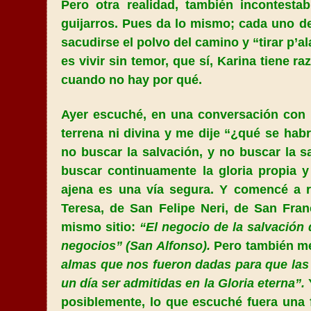
Pero otra realidad, también incontestab
guijarros. Pues da lo mismo; cada uno de
sacudirse el polvo del camino y “tirar p’a
es vivir sin temor, que sí, Karina tiene 
cuando no hay por qué.
Ayer escuché, en una conversación con 
terrena ni divina y me dije
“¿qué se habr
no buscar la salvación, y no buscar la s
buscar continuamente la gloria propia y
ajena es una vía segura. Y comencé a r
Teresa, de San Felipe Neri, de San Fran
mismo sitio:
“El negocio de la salvación
negocios” (San Alfonso).
Pero también me
almas que nos fueron dadas para que las
un día ser admitidas en
la Gloria
eterna”.
posiblemente, lo que escuché fuera una