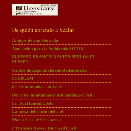
De quién aprendo a Scalar
Amigos de San Gerardo
Asociación para la Solidaridad ONGd
BLESSED FRANCIS XAVIER SEELOS IN
FÜSSEN
Centro de Espiritualidade Redentorista
CESPLAM
de Trotamundos con Jesús
Derrotar montanhas P Rui Santiago CSsR
Fr, Jon Hansen CSsR
La mesa del rincón del café
María Celeste Crostarosa
a
P Francois Xavier Durrwell CSsR