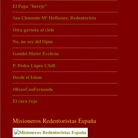
El Papa "hereje"
San Clemente Mª Hofbauer, Redentorista
Otra gaviota al cielo
No, no soy del Opus
Gaudet Mater Ecclesia
P. Pedro López CSsR
Desde el Islam
#RezoConFernando
El cura rojo
Misioneros Redentoristas España