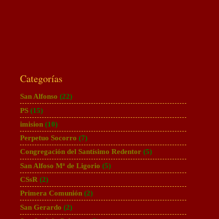
Categorías
San Alfonso
(22)
PS
(15)
imision
(10)
Perpetuo Socorro
(7)
Congregación del Santísimo Redentor
(5)
San Alfoso Mª de Ligorio
(5)
CSsR
(2)
Primera Comunión
(2)
San Gerardo
(2)