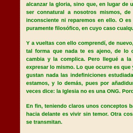
alcanzar la gloria, sino que, en lugar d
ser connatural a nosotros mismos, de
inconsciente ni reparemos en ello. O es
puramente filosófico, en cuyo caso cualqu
Y a vueltas con ello comprendí, de nuev
tal forma que nada te es ajeno, de lo 
cambia y la complica. Pero llegué a la
expresar lo mismo. Lo que ocurre es que y
gustan nada las indefiniciones estudiada
estamos, y lo demás, pues por añadidu
veces dice: la Iglesia no es una ONG. Por
En fin, teniendo claros unos conceptos bá
hacia delante es vivir sin temor. Otra c
se transmitan.