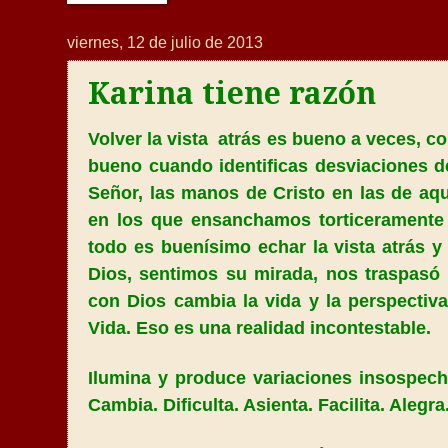
viernes, 12 de julio de 2013
Karina tiene razón
Volver la vista atrás es bueno a veces, c
bueno cuando identificas desviaciones de
Señor, las manos de Cristo en las de aq
en los que ensanchamos torticeramente 
todo es buenísimo echar la vista atrás 
Dios, sentimos su mirada, nos traspasó 
con Dios cambia la vida y la perspectiva
Vida. Eso es una realidad incontestable.
Ilumina y produce variaciones insospech
Cambia. Dificulta. Asienta. Facilita. Alegr