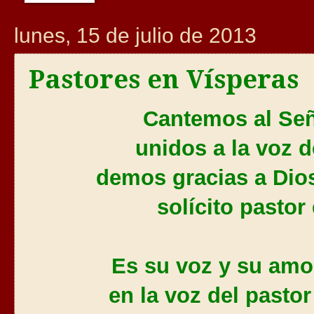
lunes, 15 de julio de 2013
Pastores en Vísperas
Cantemos al Señ
unidos a la voz d
demos gracias a Dios
solícito pastor
Es su voz y su amo
en la voz del pastor