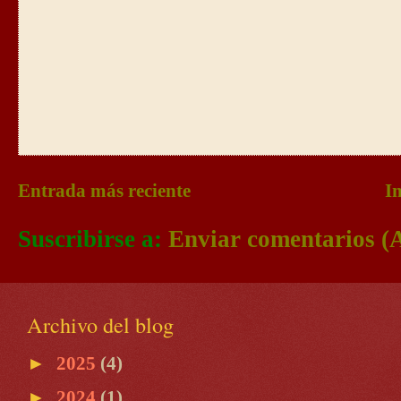
Entrada más reciente
In
Suscribirse a:
Enviar comentarios (
Archivo del blog
►
2025
(4)
►
2024
(1)