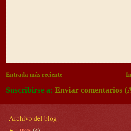
Entrada más reciente
In
Suscribirse a:
Enviar comentarios (
Archivo del blog
►
2025
(4)