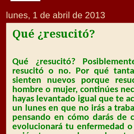
lunes, 1 de abril de 2013
Qué ¿resucitó?
Qué ¿resucitó? Posiblement
resucitó o no. Por qué tant
sienten nuevos porque resu
hombre o mujer, continúes nece
hayas levantado igual que te a
un lunes en que no irás a trab
pensando en cómo darás de c
evolucionará tu enfermedad o