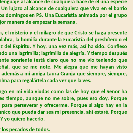
enguaje al alcance de cualquiera hace de él una especie
 Un lujazo al alcance de cualquiera que viva en el barrio
los domingos en PS. Una Eucaristía animada por el grupo
mejor manera de empezar la semana.
n, el misterio y el milagro de que Cristo se haga presente
labra, la homilía durante la Eucaristía del presbítero o el
uz del Espíritu. Y hoy, una vez más, así ha sido. Confieso
o una lagrimilla; lagrimilla de alegría. Y tiempo después
nte sonriente (está claro que no me vio teniendo que
 señal, que se me note. Me alegra que me hayan visto
 además a mi amiga Laura Granja que siempre, siempre,
alma para regalártela cada vez que la ves.
go en mi vida viudas como las de hoy que el Señor ha
 es tiempo, aunque no me sobre, pues eso doy. Porque
a para perseverar y ofrecerme. Porque si algo hay en la
único que pueda dar sea mi presencia, ahí estaré. Porque
Y yo quiero hacerlo.
r los pecados de todos.