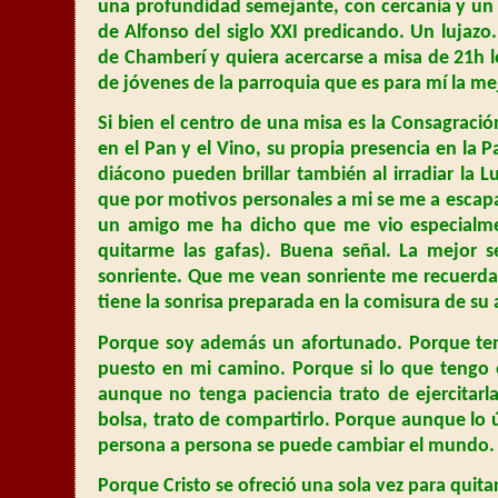
una profundidad semejante, con cercanía y un l
de Alfonso del siglo XXI predicando. Un lujazo.
de Chamberí y quiera acercarse a misa de 21h 
de jóvenes de la parroquia que es para mí la 
Si bien el centro de una misa es la Consagració
en el Pan y el Vino, su propia presencia en la Pa
diácono pueden brillar también al irradiar la L
que por motivos personales a mi se me a escapad
un amigo me ha dicho que me vio especialme
quitarme las gafas). Buena señal. La mejor
sonriente. Que me vean sonriente me recuerda
tiene la sonrisa preparada en la comisura de su 
Porque soy además un afortunado. Porque ten
puesto en mi camino. Porque si lo que tengo
aunque no tenga paciencia trato de ejercitarl
bolsa, trato de compartirlo. Porque aunque lo 
persona a persona se puede cambiar el mundo. 
Porque Cristo se ofreció una sola vez para quita