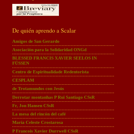
De quién aprendo a Scalar
Amigos de San Gerardo
Asociación para la Solidaridad ONGd
BLESSED FRANCIS XAVIER SEELOS IN
FÜSSEN
Centro de Espiritualidade Redentorista
CESPLAM
de Trotamundos con Jesús
Derrotar montanhas P Rui Santiago CSsR
Fr, Jon Hansen CSsR
La mesa del rincón del café
María Celeste Crostarosa
P Francois Xavier Durrwell CSsR