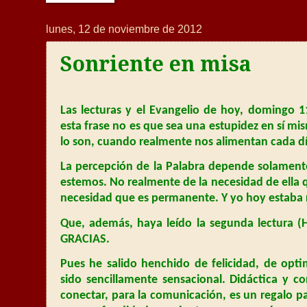
lunes, 12 de noviembre de 2012
Sonriente en misa
Las lecturas y el Evangelio de hoy, domingo 
esta frase no es que sea una estupidez en sí mi
lo son, cuando realmente nos alimentan cada dí
La percepción de la Palabra depende solamente
estemos. No realmente de la necesidad de ella 
necesidad que es permanente. Y yo hoy estaba 
Que, además, haya leído la segunda lectura (H
GRACIAS.
Pues he salido henchido de felicidad, de opt
sido sencillamente sensacional. Didáctica y 
conectar, para la comunicación, es un regalo p