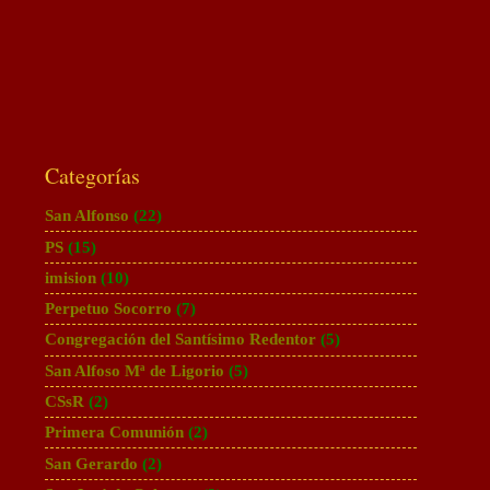
Categorías
San Alfonso
(22)
PS
(15)
imision
(10)
Perpetuo Socorro
(7)
Congregación del Santísimo Redentor
(5)
San Alfoso Mª de Ligorio
(5)
CSsR
(2)
Primera Comunión
(2)
San Gerardo
(2)