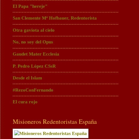
El Papa "hereje"
San Clemente Mª Hofbauer, Redentorista
Otra gaviota al cielo
No, no soy del Opus
Gaudet Mater Ecclesia
P. Pedro López CSsR
Desde el Islam
#RezoConFernando
El cura rojo
Misioneros Redentoristas España