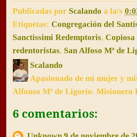
Publicadas por
Scalando
a la/s
0:0
Etiquetas:
Congregación del Santí
Sanctissimi Redemptoris
,
Copiosa
redentoristas
,
San Alfoso Mª de Li
Scalando
Apasionado de mi mujer y mis
Alfonso Mª de Ligorio. Misionero 
6 comentarios:
Unknown
9 de noviembre de 2