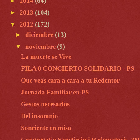
►
2014
(64)
►
2013
(104)
▼
2012
(172)
►
diciembre
(13)
▼
noviembre
(9)
La muerte se Vive
FILA 0 CONCIERTO SOLIDARIO - PS
Que veas cara a cara a tu Redentor
Jornada Familiar en PS
Gestos necesarios
Del insomnio
Sonriente en misa
Congregatio Sanctissimi Redemptoris, 28