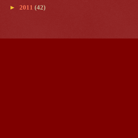
►
2011
(42)