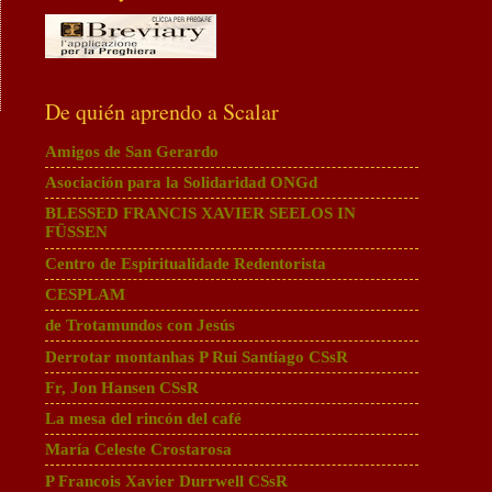
De quién aprendo a Scalar
Amigos de San Gerardo
a
Asociación para la Solidaridad ONGd
BLESSED FRANCIS XAVIER SEELOS IN
FÜSSEN
Centro de Espiritualidade Redentorista
CESPLAM
de Trotamundos con Jesús
Derrotar montanhas P Rui Santiago CSsR
Fr, Jon Hansen CSsR
La mesa del rincón del café
María Celeste Crostarosa
P Francois Xavier Durrwell CSsR