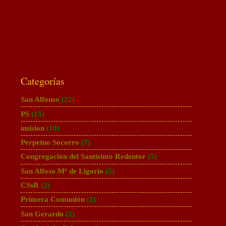
Categorías
San Alfonso
(22)
PS
(15)
imision
(10)
Perpetuo Socorro
(7)
Congregación del Santísimo Redentor
(5)
San Alfoso Mª de Ligorio
(5)
CSsR
(2)
Primera Comunión
(2)
San Gerardo
(2)