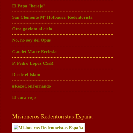
El Papa "hereje"
San Clemente Mª Hofbauer, Redentorista
Otra gaviota al cielo
No, no soy del Opus
Gaudet Mater Ecclesia
P. Pedro López CSsR
Desde el Islam
#RezoConFernando
El cura rojo
Misioneros Redentoristas España