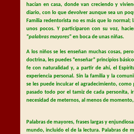
hacían en casa, donde van creciendo y vivien
diario, con lo que devolver aunque sea un poqu
Familia
redentorista no es más que lo normal; l
unos pocos. Y participaron con su voz, haci
"palabras mayores"
en boca de unas niñas.
A los niños se les enseñan muchas cosas, pero
doctrina, les puedes “enseñar” principios básico
fe con naturalidad y, a partir de ahí, el Espír
experiencia personal. Sin la familia y la comun
se les puede inculcar el agradecimiento, como 
pasado todo por el tamiz de cada personita, i
necesidad de meternos, al menos de momento, en
Palabras de mayores, frases largas y enjundiosa
mundo, incluido el de la lectura. Palabras de 