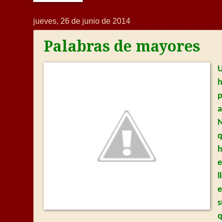
jueves, 26 de junio de 2014
Palabras de mayores
h
a
q
h
e
l
s
q