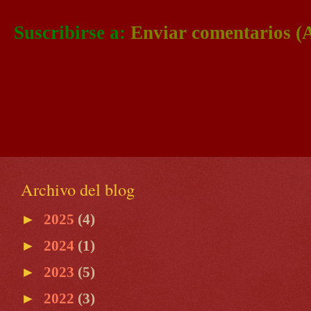
Suscribirse a:
Enviar comentarios (
Archivo del blog
►
2025
(4)
►
2024
(1)
►
2023
(5)
►
2022
(3)