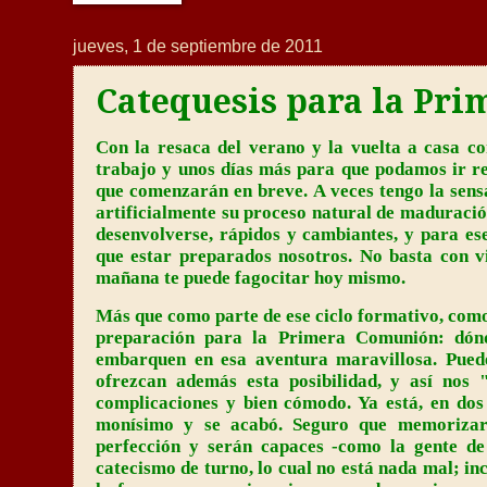
jueves, 1 de septiembre de 2011
Catequesis para la Pr
Con la resaca del verano y la vuelta a casa co
trabajo y unos días más para que podamos ir rea
que comenzarán en breve. A veces tengo la sens
artificialmente su proceso natural de maduració
desenvolverse, rápidos y cambiantes, y para es
que estar preparados nosotros. No basta con vi
mañana te puede fagocitar hoy mismo.
Más que como parte de ese ciclo formativo, como
preparación para la Primera Comunión: dónd
embarquen en esa aventura maravillosa. Puede
ofrezcan además esta posibilidad, y así nos
complicaciones y bien cómodo. Ya está, en dos 
monísimo y se acabó. Seguro que memorizar
perfección y serán capaces -como la gente de
catecismo de turno, lo cual no está nada mal; in