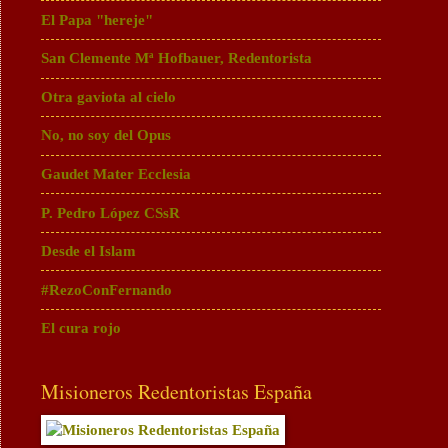
El Papa "hereje"
San Clemente Mª Hofbauer, Redentorista
Otra gaviota al cielo
No, no soy del Opus
Gaudet Mater Ecclesia
P. Pedro López CSsR
Desde el Islam
#RezoConFernando
El cura rojo
Misioneros Redentoristas España