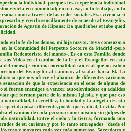
experiencia individual, porque si esa experiencia individual
sino vivirla en comunidad; en tu casa, en tu trabajo, en tu
persona como a través de las redes sociales. Esa vivencia si
expresarla y vivirla sencillamente de acuerdo al Evangelio.
a oración de Agustín de Hipona: Da quod iubes et iube quod
elicidad.
ntado en la fe de los demás, mi hija mayor, Toya comenzará
n en la Comunidad del Perpetuo Socorro de Madrid -pero
amilia Redentorista del mundo-. Es en esta Familia donde
 sus Vidas en el camino de la fe y el Evangelio; en esta
ría del mensaje con una normalidad tan real que no caben
resión del Evangelio al caminar, al scalar hacia Él. La
rdinaria que nos ofrece el abanico de diferentes carismas
 sensación de que la experiencia en el seno de alguno de
omo si fueran enemigos a vencer, autoelevándose en adalides
viar que forman parte de la misma Iglesia, y que por eso
 naturalidad, la sencillez, la bondad y la alegría de esta
special, quizás diferente, puede que radical, la vida. Por
adra el camino de cada persona como misión; sin golpes de
nda naturalidad. Entre el cielo y la tierra; formando una
rados de su carisma y por lo tanto entregados "desde el
 jóvenes y mayores cada vez más numerosa. Sacerdotes y