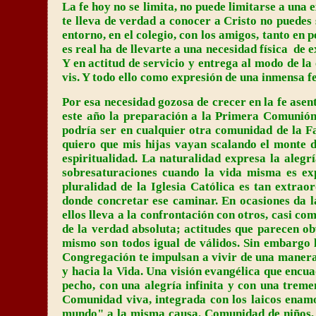
La fe hoy no se limita, no puede limitarse a una 
te lleva de verdad a conocer a Cristo no puedes 
entorno, en el colegio, con los amigos, tanto en 
es real ha de llevarte a una necesidad física de 
Y en actitud de servicio y entrega al modo de l
vis. Y todo ello como expresión de una inmensa f
Por esa necesidad gozosa de crecer en la fe ase
este año la preparación a la Primera Comunió
podría ser en cualquier otra comunidad de la F
quiero que mis hijas vayan scalando el monte de
espiritualidad. La naturalidad expresa la aleg
sobresaturaciones cuando la vida misma es exp
pluralidad de la Iglesia Católica es tan extrao
donde concretar ese caminar. En ocasiones da la
ellos lleva a la confrontación con otros, casi c
de la verdad absoluta; actitudes que parecen ob
mismo son todos igual de válidos. Sin embargo la
Congregación te impulsan a vivir de una manera e
y hacia la Vida. Una visión evangélica que encu
pecho, con una alegría infinita y con una treme
Comunidad viva, integrada con los laicos enamo
mundo" a la misma causa. Comunidad de niños,