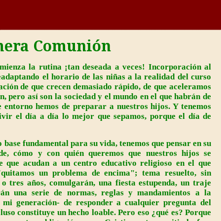
imera Comunión
mienza la rutina ¡tan deseada a veces! Incorporación al
daptando el horario de las niñas a la realidad del curso
ación de que crecen demasiado rápido, de que aceleramos
n, pero así son la sociedad y el mundo en el que habrán de
e entorno hemos de preparar a nuestros hijos. Y tenemos
vir el día a día lo mejor que sepamos, porque el día de
 base fundamental para su vida, tenemos que pensar en su
e, cómo y con quién queremos que nuestros hijos se
 que acudan a un centro educativo religioso en el que
 "quitamos un problema de encima"; tema resuelto, sin
o tres años, comulgarán, una fiesta estupenda, un traje
án una serie de normas, reglas y mandamientos a la
 mi generación- de responder a cualquier pregunta del
cluso constituye un hecho loable. Pero eso ¿qué es? Porque