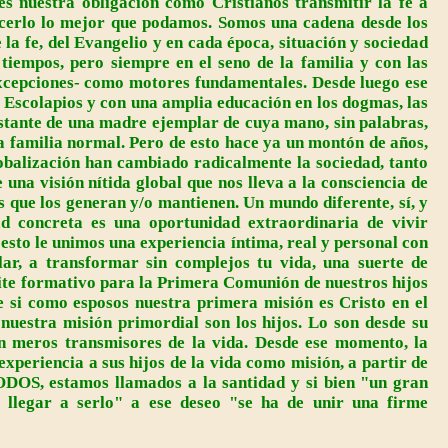
es nuestra obligación como Cristianos transmitir la fe a
acerlo lo mejor que podamos. Somos una cadena desde los
la fe, del Evangelio y en cada época, situación y sociedad
tiempos, pero siempre en el seno de la familia y con las
excepciones- como motores fundamentales. Desde luego ese
 Escolapios y con una amplia educación en los dogmas, las
constante de una madre ejemplar de cuya mano, sin palabras,
na familia normal. Pero de esto hace ya un montón de años,
globalización han cambiado radicalmente la sociedad, tanto
una visión nítida global que nos lleva a la consciencia de
as que los generan y/o mantienen. Un mundo diferente, sí, y
ad concreta es una oportunidad extraordinaria de vivir
 esto le unimos una experiencia íntima, real y personal con
lar, a transformar sin complejos tu vida, una suerte de
ite formativo para la Primera Comunión de nuestros hijos
e si como esposos nuestra primera misión es Cristo en el
nuestra misión primordial son los hijos. Lo son desde su
n meros transmisores de la vida. Desde ese momento, la
experiencia a sus hijos de la vida como misión, a partir de
ODOS, estamos llamados a la santidad y si bien "un gran
 llegar a serlo" a ese deseo "se ha de unir una firme