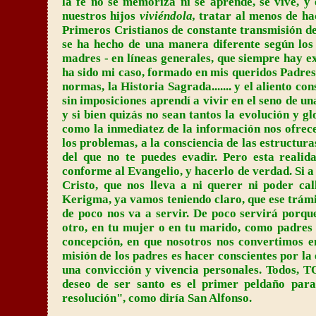
la fe no se memoriza ni se aprende, se vive, y 
nuestros hijos
viviéndola,
tratar al menos de h
Primeros Cristianos de constante transmisión de 
se ha hecho de una manera diferente según los 
madres - en líneas generales, que siempre hay 
ha sido mi caso, formado en mis queridos Padres
normas, la Historia Sagrada....... y el aliento 
sin imposiciones aprendí a vivir en el seno de u
y si bien quizás no sean tantos la evolución y 
como la inmediatez de la información nos ofrece 
los problemas, a la consciencia de las estructur
del que no te puedes evadir. Pero esta realid
conforme al Evangelio, y hacerlo de verdad. Si a
Cristo, que nos lleva a ni querer ni poder cal
Kerigma, ya vamos teniendo claro, que ese trám
de poco nos va a servir. De poco servirá porqu
otro, en tu mujer o en tu marido, como padres 
concepción, en que nosotros nos convertimos e
misión de los padres es hacer conscientes por la 
una convicción y vivencia personales. Todos, T
deseo de ser santo es el primer peldaño para
resolución", como diría San Alfonso.