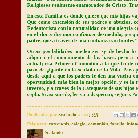
Religiosos realmente enamorados de Cristo. Trata
En esta Familia es donde quiero que mis hijas vay
Que como extensión de sus padres o abuelos, c
Redentorista con la naturalidad de una alegría c
en el día a día una confianza desmedida, porq
padre, que a través de una confianza sin límites" 
Otras posibilidades pueden ser -y de hecho lo
adquirir el conocimiento de las bases, pero a
actual; esa Primera Comunión a la que ha de te
paso de gigante en la scalada de la Vida. Pero
desde aquí a que los padres le den una vuelta en
oportunidad, más bien la mejor opción, y se la 
inverso, y a través de la Catequesis de sus hijos 
sopla. Si así sucede, les va a despeinar, seguro. 
Publicadas por
Scalando
a la/s
9:55
Etiquetas:
catequesis
,
colegio
,
comunión
,
familia
,
infan
Scalando