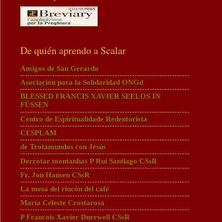
De quién aprendo a Scalar
Amigos de San Gerardo
Asociación para la Solidaridad ONGd
BLESSED FRANCIS XAVIER SEELOS IN
FÜSSEN
Centro de Espiritualidade Redentorista
CESPLAM
de Trotamundos con Jesús
Derrotar montanhas P Rui Santiago CSsR
Fr, Jon Hansen CSsR
La mesa del rincón del café
María Celeste Crostarosa
P Francois Xavier Durrwell CSsR