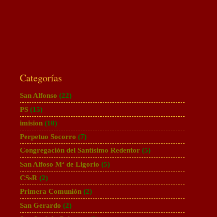
Categorías
San Alfonso
(22)
PS
(15)
imision
(10)
Perpetuo Socorro
(7)
Congregación del Santísimo Redentor
(5)
San Alfoso Mª de Ligorio
(5)
CSsR
(2)
Primera Comunión
(2)
San Gerardo
(2)