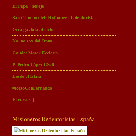
El Papa "hereje"
San Clemente Mª Hofbauer, Redentorista
Otra gaviota al cielo
No, no soy del Opus
Gaudet Mater Ecclesia
P. Pedro López CSsR
Desde el Islam
#RezoConFernando
El cura rojo
Misioneros Redentoristas España