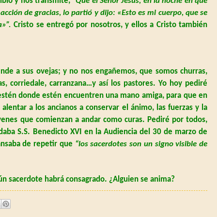
ibió y nos transmite, “
Que el Señor Jesús, en la noche en que
cción de gracias, lo partió y dijo: «Esto es mi cuerpo, que se
a»”.
Cristo se entregó por nosotros, y ellos a Cristo también
iende a sus ovejas; y no nos engañemos, que somos churras,
as, corriedale, carranzana…y así los pastores. Yo hoy pediré
que estén donde estén encuentren una mano amiga, para que en
lentar a los ancianos a conservar el ánimo, las fuerzas y la
óvenes que comienzan a andar como curas. Pediré por todos,
rdaba S.S. Benedicto XVI en
la Audiencia
del 30 de marzo de
cansaba de repetir que
“los sacerdotes son un signo visible de
gún sacerdote habrá consagrado.
¿Alguien se anima?