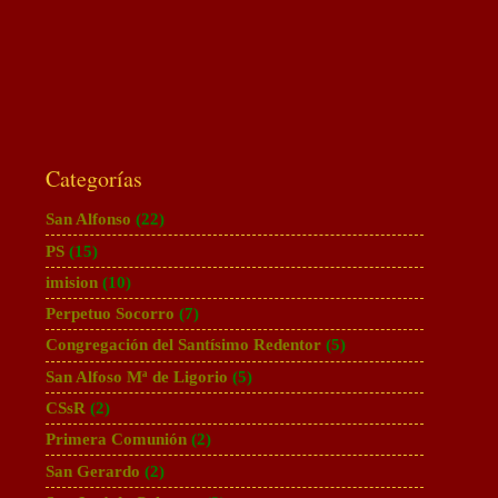
Categorías
San Alfonso
(22)
PS
(15)
imision
(10)
Perpetuo Socorro
(7)
Congregación del Santísimo Redentor
(5)
San Alfoso Mª de Ligorio
(5)
CSsR
(2)
Primera Comunión
(2)
San Gerardo
(2)