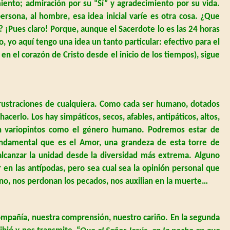
iento; admiración por su “Sí” y agradecimiento por su vida.
rsona, al hombre, esa idea inicial varíe es otra cosa. ¿Que
 ¡Pues claro! Porque, aunque el Sacerdote lo es las 24 horas
yo aquí tengo una idea un tanto particular: efectivo para el
 el corazón de Cristo desde el inicio de los tiempos), sigue
 frustraciones de cualquiera. Como cada ser humano, dotados
cerlo. Los hay simpáticos, secos, afables, antipáticos, altos,
an variopintos como el género humano. Podremos estar de
ndamental que es el Amor, una grandeza de esta torre de
alcanzar la unidad desde la diversidad más extrema. Alguno
en las antípodas, pero sea cual sea la opinión personal que
no, nos perdonan los pecados, nos auxilian en la muerte…
ompañía, nuestra comprensión, nuestro cariño. En la segunda