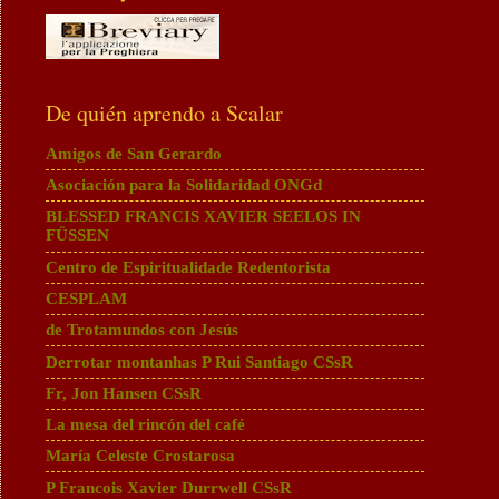
De quién aprendo a Scalar
Amigos de San Gerardo
Asociación para la Solidaridad ONGd
BLESSED FRANCIS XAVIER SEELOS IN
FÜSSEN
Centro de Espiritualidade Redentorista
CESPLAM
de Trotamundos con Jesús
Derrotar montanhas P Rui Santiago CSsR
Fr, Jon Hansen CSsR
La mesa del rincón del café
María Celeste Crostarosa
P Francois Xavier Durrwell CSsR