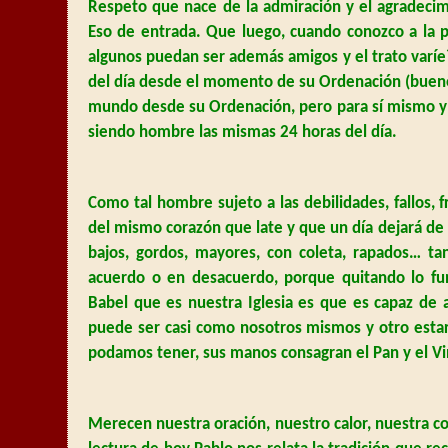
Respeto que nace de la admiración y el agradecim
Eso de entrada. Que luego, cuando conozco a la pe
algunos puedan ser además amigos y el trato varíe?
del día desde el momento de su Ordenación (bueno, 
mundo desde su Ordenación, pero para sí mismo y en
siendo hombre las mismas 24 horas del día.
Como tal hombre sujeto a las debilidades, fallos,
del mismo corazón que late y que un día dejará de ha
bajos, gordos, mayores, con coleta, rapados… t
acuerdo o en desacuerdo, porque quitando lo fu
Babel que es nuestra Iglesia es que es capaz de 
puede ser casi como nosotros mismos y otro estar 
podamos tener, sus manos consagran el Pan y el Vi
Merecen nuestra oración, nuestro calor, nuestra c