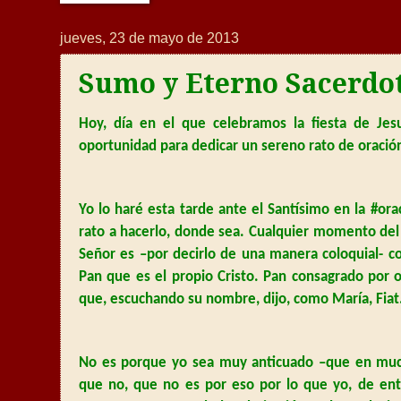
jueves, 23 de mayo de 2013
Sumo y Eterno Sacerdo
Hoy, día en el que celebramos la fiesta de Je
oportunidad para dedicar un sereno rato de oración
Yo lo haré esta tarde ante el Santísimo en la #o
rato a hacerlo, donde sea. Cualquier momento del d
Señor es –por decirlo de una manera coloquial- c
Pan que es el propio Cristo. Pan consagrado por 
que, escuchando su nombre, dijo, como María, Fiat
No es porque yo sea muy anticuado –que en mucha
que no, que no es por eso por lo que yo, de entr