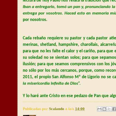
lectura de hoy Pablo nos relata la tradición que rec
iban a entregarlo, tomó un pan y, pronunciando la a
entrega por vosotros. Haced esto en memoria mí
por nosotros.
Cada rebaño requiere su pastor y cada pastor at
merinas, shetland, hampshire, charollais, alcarreñ
para que no les falte el calor y el cariño, para 
su soledad no se sientan solos; para que sepamos a
ilusión; para que seamos comprensivos con los j
no sólo por los más cercanos, porque, como reco
2011, el propio San Alfonso Mª de Ligorio no se 
la misericordia infinita de Dios”.
Y lo haré ante Cristo en ese pedazo de Pan que al
Publicadas por
Scalando
a la/s
14:00