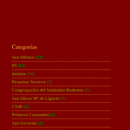
Categorías
San Alfonso
(22)
PS
(15)
imision
(10)
Perpetuo Socorro
(7)
Congregación del Santísimo Redentor
(5)
San Alfoso Mª de Ligorio
(5)
CSsR
(2)
Primera Comunión
(2)
San Gerardo
(2)