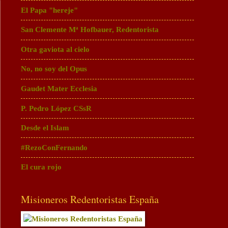
El Papa "hereje"
San Clemente Mª Hofbauer, Redentorista
Otra gaviota al cielo
No, no soy del Opus
Gaudet Mater Ecclesia
P. Pedro López CSsR
Desde el Islam
#RezoConFernando
El cura rojo
Misioneros Redentoristas España