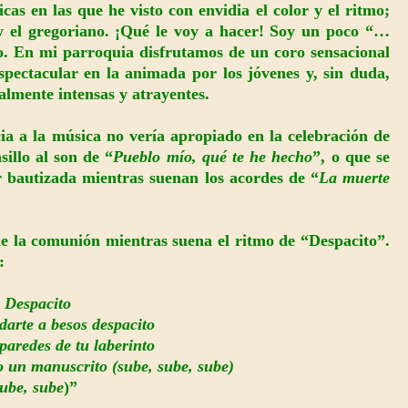
cas en las que he visto con envidia el color y el ritmo;
 y el gregoriano. ¡Qué le voy a hacer! Soy un poco “…
. En mi parroquia disfrutamos de un coro sensacional
espectacular en la animada por los jóvenes y, sin duda,
lmente intensas y atrayentes.
a a la música no vería apropiado en la celebración de
illo al son de “
Pueblo mío, qué te he hecho
”, o que se
r bautizada mientras suenan los acordes de “
La muerte
de la comunión mientras suena el ritmo de “Despacito”.
:
“
Despacito
arte a besos despacito
paredes de tu laberinto
o un manuscrito (sube, sube, sube)
ube, sube
)”