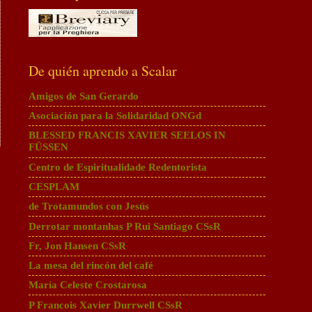
De quién aprendo a Scalar
Amigos de San Gerardo
Asociación para la Solidaridad ONGd
BLESSED FRANCIS XAVIER SEELOS IN
FÜSSEN
Centro de Espiritualidade Redentorista
a
CESPLAM
de Trotamundos con Jesús
Derrotar montanhas P Rui Santiago CSsR
Fr, Jon Hansen CSsR
La mesa del rincón del café
María Celeste Crostarosa
P Francois Xavier Durrwell CSsR