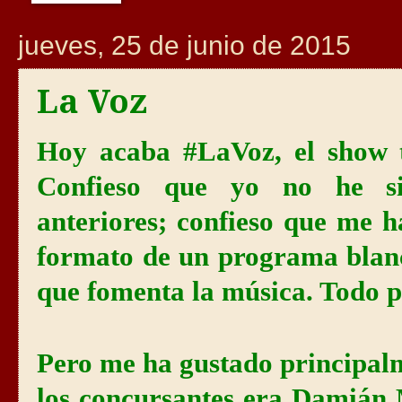
jueves, 25 de junio de 2015
La Voz
Hoy acaba #LaVoz, el show t
Confieso que yo no he si
anteriores; confieso que me 
formato de un programa blanc
que fomenta la música. Todo p
Pero me ha gustado principal
los concursantes era Damián