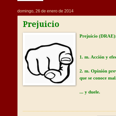
domingo, 26 de enero de 2014
Prejuicio
Prejuicio (DRAE)
1. m. Acción y efe
2. m. Opinión prev
que se conoce mal
... y duele.