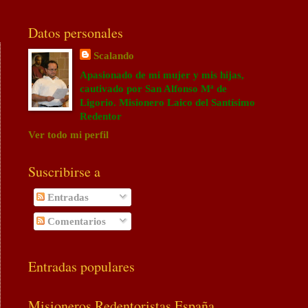
Datos personales
Scalando
Apasionado de mi mujer y mis hijas,
cautivado por San Alfonso Mª de
Ligorio. Misionero Laico del Santísimo
Redentor
Ver todo mi perfil
Suscribirse a
Entradas
Comentarios
Entradas populares
Misioneros Redentoristas España