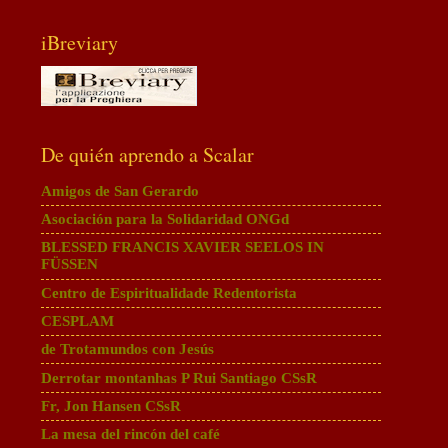
iBreviary
De quién aprendo a Scalar
Amigos de San Gerardo
Asociación para la Solidaridad ONGd
BLESSED FRANCIS XAVIER SEELOS IN
FÜSSEN
Centro de Espiritualidade Redentorista
CESPLAM
de Trotamundos con Jesús
Derrotar montanhas P Rui Santiago CSsR
Fr, Jon Hansen CSsR
La mesa del rincón del café