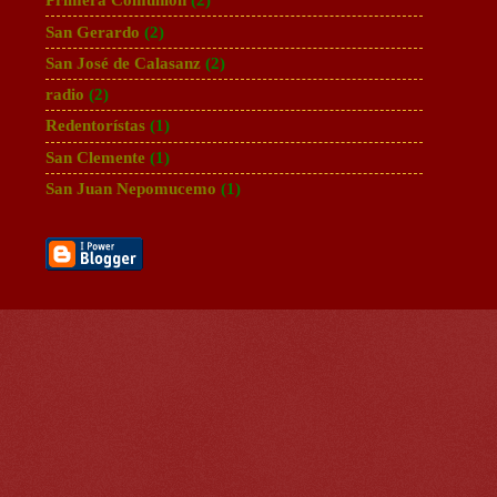
Primera Comunión
(2)
San Gerardo
(2)
San José de Calasanz
(2)
radio
(2)
Redentorístas
(1)
San Clemente
(1)
San Juan Nepomucemo
(1)