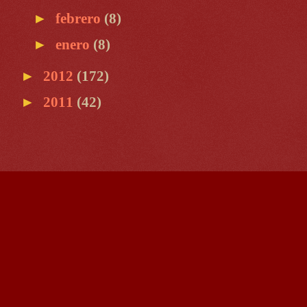
►
febrero
(8)
►
enero
(8)
►
2012
(172)
►
2011
(42)