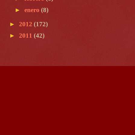
►
enero
(8)
►
2012
(172)
►
2011
(42)