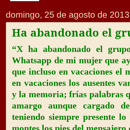
domingo, 25 de agosto de 2013
Ha abandonado el gr
“X ha abandonado el grupo
Whatsapp de mi mujer que aye
que incluso en vacaciones el 
en vacaciones los ausentes va
y la memoria; frías palabras 
amargo aunque cargado de 
teniendo siempre presente lo
montes los pies del mensajero