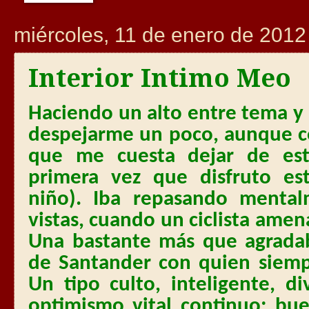
miércoles, 11 de enero de 2012
Interior Intimo Meo
Haciendo un alto entre tema y 
despejarme un poco, aunque co
que me cuesta dejar de est
primera vez que disfruto es
niño). Iba repasando mental
vistas, cuando un ciclista ame
Una bastante más que agradab
de Santander con quien siemp
Un tipo culto, inteligente, 
optimismo vital continuo; bu