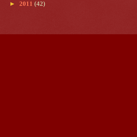
►
2011
(42)