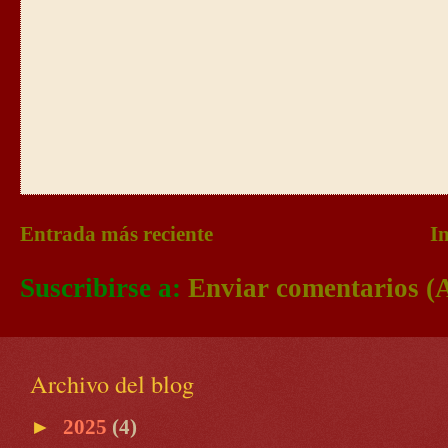
Entrada más reciente
In
Suscribirse a:
Enviar comentarios (
Archivo del blog
►
2025
(4)