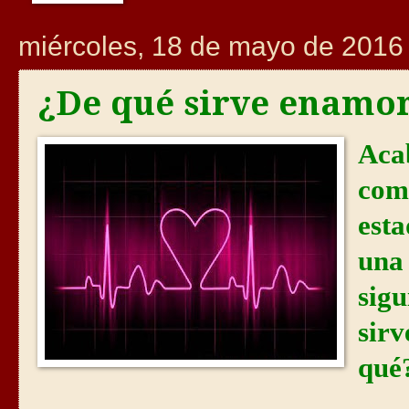
miércoles, 18 de mayo de 2016
¿De qué sirve enamo
Aca
com
est
una 
sig
sir
qué