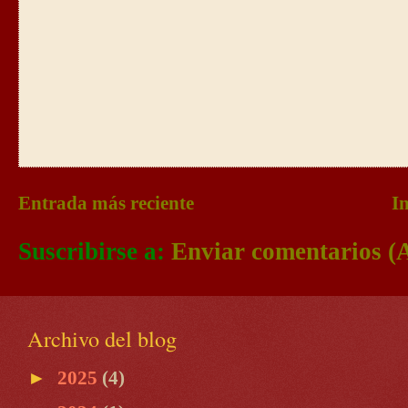
Entrada más reciente
In
Suscribirse a:
Enviar comentarios (
Archivo del blog
►
2025
(4)