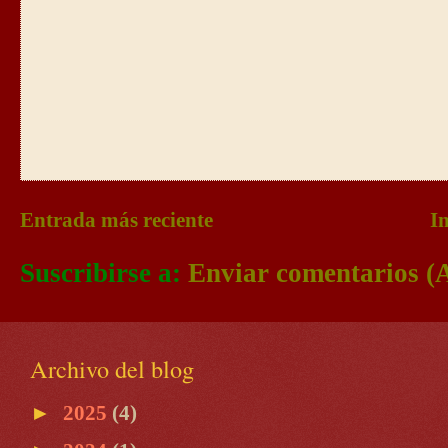
Entrada más reciente
In
Suscribirse a:
Enviar comentarios (
Archivo del blog
►
2025
(4)