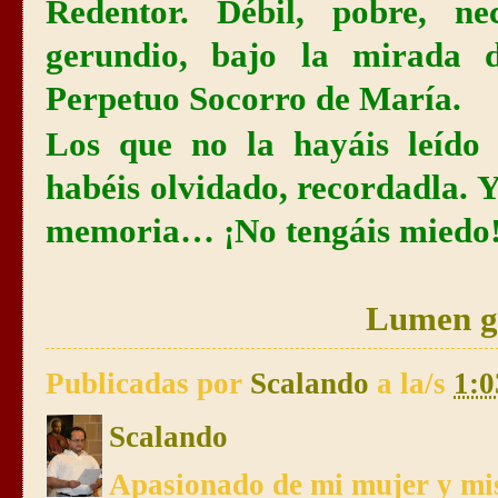
Redentor. Débil, pobre, ne
gerundio, bajo la mirada 
Perpetuo Socorro de María.
Los que no la hayáis leído 
habéis olvidado, recordadla. Y
memoria… ¡No tengáis miedo
Lumen g
Publicadas por
Scalando
a la/s
1:0
Scalando
Apasionado de mi mujer y mis