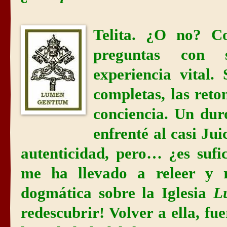
Telita. ¿O no? C
preguntas con 
experiencia vital
completas, las re
conciencia. Un du
enfrenté al casi Jui
autenticidad, pero… ¿es sufi
me ha llevado a releer y r
dogmática sobre la Iglesia
L
redescubrir! Volver a ella, f