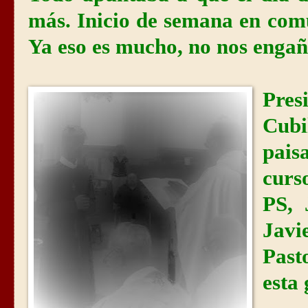
más. Inicio de semana en comu
Ya eso es mucho, no nos enga
Pres
Cubi
pais
curs
PS, 
Jav
Past
esta